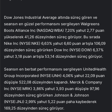
Dow Jones Industrial Average
altında süreç gören ve
seansın en güzel performansını sergileyen Walgreens
Boots Alliance Inc (NASDAQ:
WBA
) 7,20% yahut 2,77 puan
yükselerek 41,26 düzeyinden süreç görüyor. Bu sırada
Nike
Inc (NYSE:
NKE
) 6,63% yahut 6,60 puan artışla 106,09
düzeyinden süreç görürken Dow Inc (NYSE:
DOW
) 6,37%
yahut 3,18 puan artışla 53,14 düzeyinden süreç görüyor.
Seansın en berbat performansını sergileyen UnitedHealth
Group Incorporated (NYSE:
UNH
) 4,06% yahut 22,09 puan
düşüşle 522,08 düzeyinden kapandı. Merck & Company
Inc (NYSE:
MRK
) 3,86% yahut 3,93 puan düşüşle 97,96
düzeyinden süreç görürken Johnson & Johnson
(NYSE:
JNJ
) 2,99% yahut 5,22 puan paha kaybederek
169,25 düzeyinden süreç görüyor.