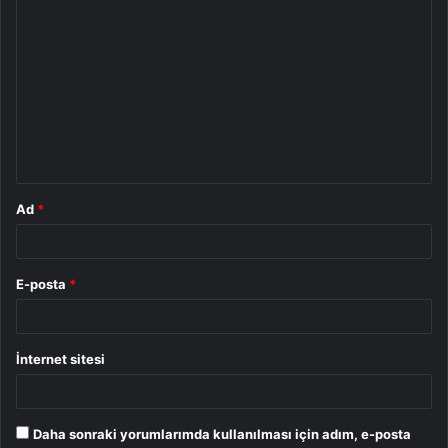
Y
o
r
u
m
*
Ad
*
E-posta
*
İnternet sitesi
Daha sonraki yorumlarımda kullanılması için adım, e-posta