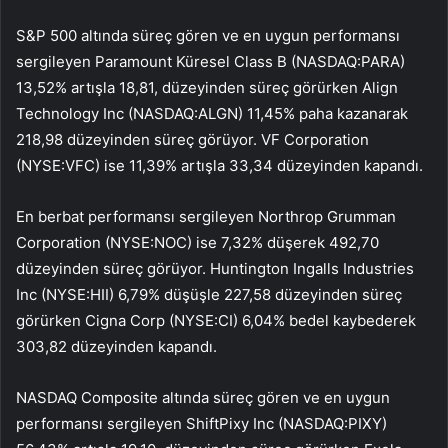
S&P 500 altında süreç gören ve en uygun performansı
sergileyen Paramount Küresel Class B (NASDAQ:
PARA
)
13,52% artışla 18,81, düzeyinden süreç görürken
Align
Technology
Inc (NASDAQ:
ALGN
) 11,45% paha kazanarak
218,98 düzeyinden süreç görüyor. VF Corporation
(NYSE:
VFC
) ise 11,39% artışla 33,34 düzeyinden kapandı.
En berbat performansı sergileyen
Northrop Grumman
Corporation (NYSE:
NOC
) ise 7,32% düşerek 492,70
düzeyinden süreç görüyor.
Huntington Ingalls Industries
Inc
(NYSE:
HII
) 6,79% düşüşle 227,58 düzeyinden süreç
görürken
Cigna Corp
(NYSE:
CI
) 6,04% bedel kaybederek
303,82 düzeyinden kapandı.
NASDAQ Composite altında süreç gören ve en uygun
performansı sergileyen
ShiftPixy
Inc (NASDAQ:
PIXY
)