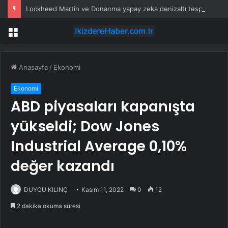
Lockheed Martin ve Donanma yapay zeka denizaltı tespit sistemini test etti
Menü
Anasayfa
/
Ekonomi
Ekonomi
ABD piyasaları kapanışta
yükseldi; Dow Jones
Industrial Average 0,10%
değer kazandı
DUYGU KILINÇ
Kasım 11, 2022
0
12
2 dakika okuma süresi