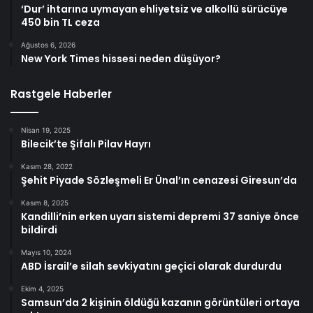
‘Dur’ ihtarına uymayan ehliyetsiz ve alkollü sürücüye
450 bin TL ceza
Ağustos 6, 2026
New York Times hissesi neden düşüyor?
Rastgele Haberler
Nisan 19, 2025
Bilecik’te Şifalı Pilav Hayrı
Kasım 28, 2022
Şehit Piyade Sözleşmeli Er Ünal’ın cenazesi Giresun’da
Kasım 8, 2025
Kandilli’nin erken uyarı sistemi depremi 37 saniye önce
bildirdi
Mayıs 10, 2024
ABD İsrail’e silah sevkiyatını geçici olarak durdurdu
Ekim 4, 2025
Samsun’da 2 kişinin öldüğü kazanın görüntüleri ortaya