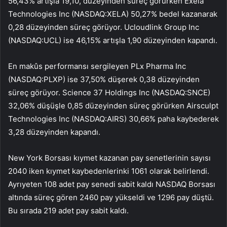
56,43% artışla 19,10, düzeyinden süreç görürken Exela
Technologies Inc (NASDAQ:
XELA
) 50,27% bedel kazanarak
0,28 düzeyinden süreç görüyor.
Ucloudlink Group Inc
(NASDAQ:
UCL
) ise 46,15% artışla 1,90 düzeyinden kapandı.
En makûs performansı sergileyen PLx Pharma Inc
(NASDAQ:
PLXP
) ise 37,50% düşerek 0,38 düzeyinden
süreç görüyor. Science 37 Holdings Inc (NASDAQ:
SNCE
)
32,06% düşüşle 0,85 düzeyinden süreç görürken
Airsculpt
Technologies
Inc (NASDAQ:
AIRS
) 30,66% paha kaybederek
3,28 düzeyinden kapandı.
New York Borsası kıymet kazanan pay senetlerinin sayısı
2040 iken kıymet kaybedenlerinki 1061 olarak belirlendi.
Ayrıyeten 108 adet pay senedi sabit kaldı NASDAQ Borsası
altında süreç gören 2460 pay yükseldi ve 1296 pay düştü.
Bu sırada 219 adet pay sabit kaldı.