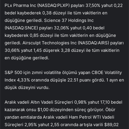
PLx Pharma Inc (NASDAQ:
PLXP
) payları 37,50% yahut 0,22
bedel kaybederek 0,38 düzeyi ile tüm vakitlerin en
düşüğüne geriledi. Science 37 Holdings Inc
(NASDAQ:
SNCE
) payları 32,06% yahut 0,40 bedel
kaybederek 0,85 düzeyi ile tüm vakitlerin en düşüğüne
geriledi. Airsculpt Technologies Inc (NASDAQ:
AIRS
) payları
30,66% yahut 1,45 düşerek 3,28 düzeyi ile tüm vakitlerin
en düşüğüne geriledi.
S&P 500 için zımni volatilite ölçümü yapan
CBOE Volatility
Index
4,33% oranında düşüşle 22.51 puanı gördü. 1 ayın en
düşük düzeyini vurdu.
Aralık vadeli Altın Vadeli Süreçleri 0,98% yahut 17,10 bedel
kazanarak onsu $1,00 düzeyinden süreç görüyor. Öbür
yandan emtialarda Aralık vadeli Ham Petrol WTI Vadeli
Süreçleri 2,95% yahut 2,55 oranında artışla varili $89,02