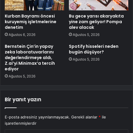
Kurban Bayramı öncesi
Bu gece yarısı akaryakıta
kuruyemiş işletmelerine
yine zam geliyor! Pompa
denetim
alev alacak
Ağustos 6, 2026
Ağustos 5, 2026
Bernstein Çin’in yapay
Spotify hisseleri neden
zeka laboratuvarlarını
bugün düşüyor?
değerlendirmeye aldı,
Ağustos 5, 2026
Z.ai’yi Minimax’a tercih
ediyor
Ağustos 5, 2026
Bir yanıt yazın
E-posta adresiniz yayınlanmayacak.
Gerekli alanlar
*
ile
işaretlenmişlerdir