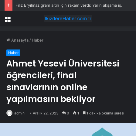
Filiz Eryılmaz gram altın için rakam verdi: Yarın akşama işaret etti
Menü
Anasayfa
/
Haber
Haber
Ahmet Yesevi Üniversitesi
öğrencileri, final
sınavlarının online
yapılmasını bekliyor
admin
Aralık 22, 2023
0
1
1 dakika okuma süresi