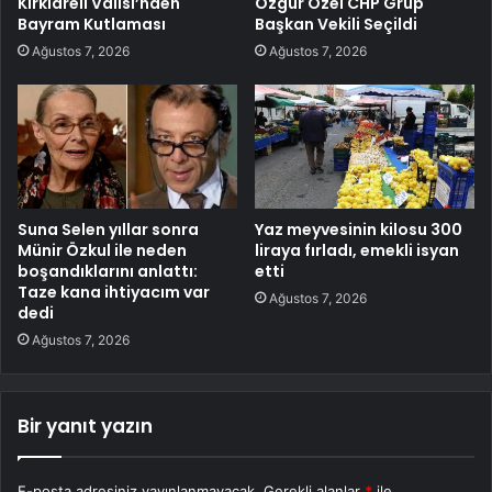
Kırklareli Valisi’nden
Özgür Özel CHP Grup
Bayram Kutlaması
Başkan Vekili Seçildi
Ağustos 7, 2026
Ağustos 7, 2026
Suna Selen yıllar sonra
Yaz meyvesinin kilosu 300
Münir Özkul ile neden
liraya fırladı, emekli isyan
boşandıklarını anlattı:
etti
Taze kana ihtiyacım var
Ağustos 7, 2026
dedi
Ağustos 7, 2026
Bir yanıt yazın
E-posta adresiniz yayınlanmayacak.
Gerekli alanlar
*
ile