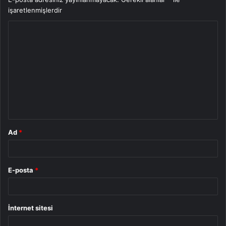
işaretlenmişlerdir
Y
o
r
u
m
*
Ad
*
E-posta
*
İnternet sitesi