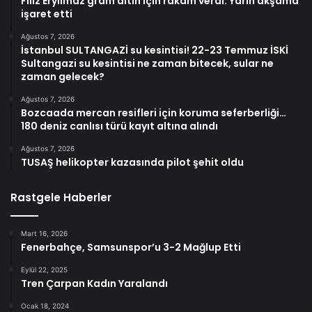
Filiz Eryılmaz gram altın için rakam verdi: Yarın akşama
işaret etti
Ağustos 7, 2026
İstanbul SULTANGAZİ su kesintisi! 22-23 Temmuz İSKİ
Sultangazi su kesintisi ne zaman bitecek, sular ne
zaman gelecek?
Ağustos 7, 2026
Bozcaada mercan resifleri için koruma seferberliği…
180 deniz canlısı türü kayıt altına alındı
Ağustos 7, 2026
TUSAŞ helikopter kazasında pilot şehit oldu
Rastgele Haberler
Mart 16, 2026
Fenerbahçe, Samsunspor’u 3-2 Mağlup Etti
Eylül 22, 2025
Tren Çarpan Kadın Yaralandı
Ocak 18, 2024