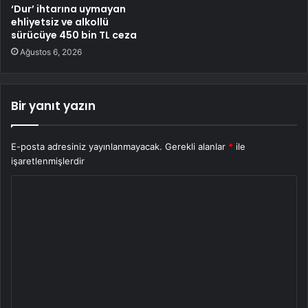
‘Dur’ ihtarına uymayan
ehliyetsiz ve alkollü
sürücüye 450 bin TL ceza
Ağustos 6, 2026
Bir yanıt yazın
E-posta adresiniz yayınlanmayacak.
Gerekli alanlar
*
ile
işaretlenmişlerdir
Y
o
r
u
m
*