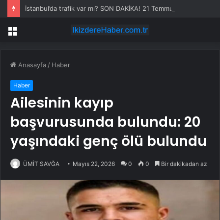
İstanbul’da trafik var mı? SON DAKİKA! 21 Temmuz Salı hangi ilçelerde trafik var, hangi yollar kapalı?
Menü
Anasayfa
/
Haber
Haber
Ailesinin kayıp
başvurusunda bulundu: 20
yaşındaki genç ölü bulundu
ÜMİT SAVĞA
Mayıs 22, 2026
0
0
Bir dakikadan az