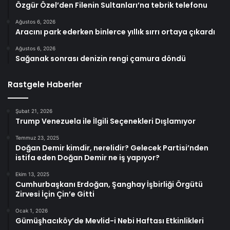
Özgür Özel’den Filenin Sultanları’na tebrik telefonu
Ağustos 6, 2026
Aracını park ederken binlerce yıllık sırrı ortaya çıkardı
Ağustos 6, 2026
Sağanak sonrası denizin rengi çamura döndü
Rastgele Haberler
Şubat 21, 2026
Trump Venezuela ile İlgili Seçenekleri Dışlamıyor
Temmuz 23, 2025
Doğan Demir kimdir, nerelidir? Gelecek Partisi’nden
istifa eden Doğan Demir ne iş yapıyor?
Ekim 13, 2025
Cumhurbaşkanı Erdoğan, Şanghay İşbirliği Örgütü
Zirvesi İçin Çin’e Gitti
Ocak 1, 2026
Gümüşhacıköy’de Mevlid-i Nebi Haftası Etkinlikleri