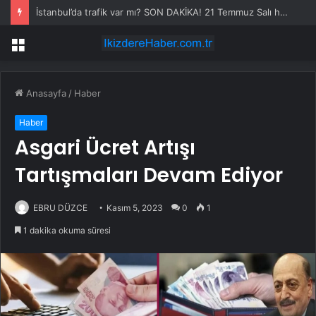
İstanbul’da trafik var mı? SON DAKİKA! 21 Temmuz Salı hangi ilçelerde trafik var, hangi yollar kapalı?
Menü
Anasayfa
/
Haber
Haber
Asgari Ücret Artışı
Tartışmaları Devam Ediyor
EBRU DÜZCE
Kasım 5, 2023
0
1
1 dakika okuma süresi