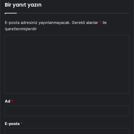
Bir yanıt yazın
E-posta adresiniz yayınlanmayacak.
Gerekli alanlar
*
ile
işaretlenmişlerdir
Y
o
r
u
m
*
Ad
*
E-posta
*