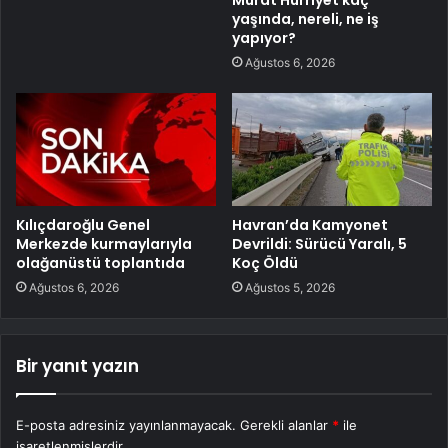
Murat Hürriyet kaç
yaşında, nereli, ne iş
yapıyor?
Ağustos 6, 2026
Kılıçdaroğlu Genel
Havran’da Kamyonet
Merkezde kurmaylarıyla
Devrildi: Sürücü Yaralı, 5
olağanüstü toplantıda
Koç Öldü
Ağustos 6, 2026
Ağustos 5, 2026
Bir yanıt yazın
E-posta adresiniz yayınlanmayacak.
Gerekli alanlar
*
ile
işaretlenmişlerdir