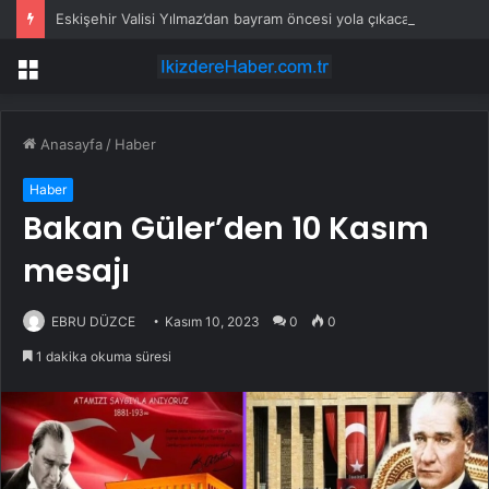
Eskişehir Valisi Yılmaz’dan bayram öncesi yola çıkacaklara uyarı
Menü
Anasayfa
/
Haber
Haber
Bakan Güler’den 10 Kasım
mesajı
EBRU DÜZCE
Kasım 10, 2023
0
0
1 dakika okuma süresi