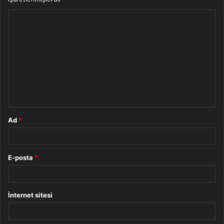
Y
o
r
u
m
*
Ad
*
E-posta
*
İnternet sitesi