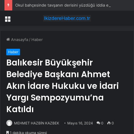
Okul bahçesinde tavşanın derisini yüzdüğü iddia edilen şüpheli gözaltına alındı
Menü
Anasayfa
/
Haber
Haber
Balıkesir Büyükşehir
Belediye Başkanı Ahmet
Akın İdare Hukuku ve İdari
Yargı Sempozyumu’na
Katıldı
MEHMET HAZBİN KAZBEK
Mayıs 16, 2024
0
0
1 dakika okuma süresi