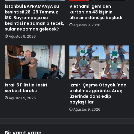
İstanbul BAYRAMPAŞA su
Vietnamlı gemiden
kesintisi! 28-29 Temmuz
kurtarılan 48 kişinin
İSKİ Bayrampaşa su
ülkesine dönüşü başladı
kesintisi ne zaman bitecek,
Ağustos 9, 2026
sular ne zaman gelecek?
Ağustos 9, 2026
İsrail 5 Filistinli esiri
İzmir-Çeşme Otoyolu’nda
serbest bıraktı
akılalmaz görüntü: Araç
üzerinde dans edip
Ağustos 9, 2026
paylaştılar
Ağustos 9, 2026
Bir yanıt yazın