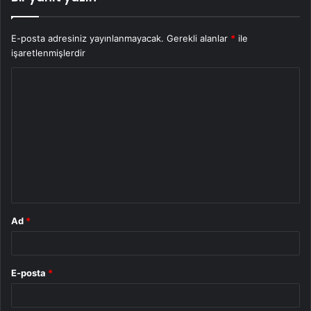
E-posta adresiniz yayınlanmayacak.
Gerekli alanlar
*
ile
işaretlenmişlerdir
Y
o
r
u
m
*
Ad
*
E-posta
*