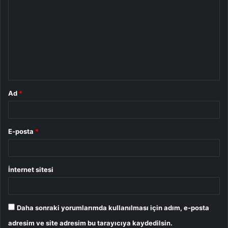
o
r
u
m
*
Ad
*
E-posta
*
İnternet sitesi
Daha sonraki yorumlarımda kullanılması için adım, e-posta
adresim ve site adresim bu tarayıcıya kaydedilsin.