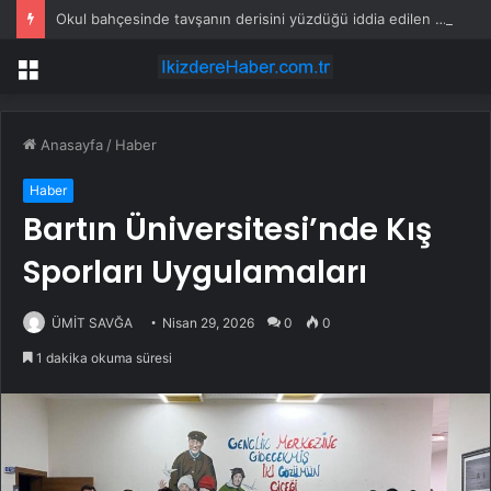
Okul bahçesinde tavşanın derisini yüzdüğü iddia edilen şüpheli gözaltına alındı
Menü
Anasayfa
/
Haber
Haber
Bartın Üniversitesi’nde Kış
Sporları Uygulamaları
ÜMİT SAVĞA
Nisan 29, 2026
0
0
1 dakika okuma süresi