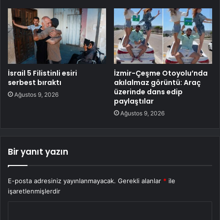
İsrail 5 Filistinli esiri
İzmir-Çeşme Otoyolu’nda
serbest bıraktı
akılalmaz görüntü: Araç
üzerinde dans edip
Ağustos 9, 2026
paylaştılar
Ağustos 9, 2026
Bir yanıt yazın
E-posta adresiniz yayınlanmayacak.
Gerekli alanlar
*
ile
işaretlenmişlerdir
Y