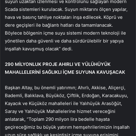
suyun uzaktan izlenmesi ve kontrolünü sağlayan modern
Scada sistemleri kurulacak. Suyun miktarını ölçen yapılar,
hava ve basınç tahliye noktaları inşa edilecek. Köprü ve
dere geçişleri ile bağlantı hatları da tamamlanacak.
Böylece bölgenin içme suyu sistemi modern teknoloji ile
yönetilen daha güvenli ve daha sürdürülebilir bir yapıya
inşallah kavuşmuş olacak” dedi.
290 MİLYONLUK PROJE AHIRLI VE YÜLÜHÜYÜK
MAHALLELERİNİ SAĞLIKLI İÇME SUYUNA KAVUŞACAK
Başkan Altay, bu önemli yatırımın; Ahırlı, Akkise, Aliçerçi,
Bademli, Balıklava, Büyüköz, Çiftlik, Erdoğan, Karacakuyu,
Kayacık ve Küçüköz mahalleleri ile Yalıhüyük Arasöğüt,
Saray ve Yalıhüyük Mahallelerine hizmet vereceğini
anlatarak, “Toplam 290 milyon lira bedelle hayata
geçireceğimiz bu büyük yatırım hemşehrilerimizin inşallah
uzun süre sağlıklı ve kesintisiz içme suyuna erişimini