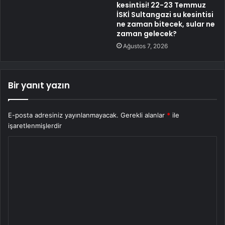
kesintisi! 22-23 Temmuz
İSKİ Sultangazi su kesintisi
ne zaman bitecek, sular ne
zaman gelecek?
Ağustos 7, 2026
Bir yanıt yazın
E-posta adresiniz yayınlanmayacak.
Gerekli alanlar
*
ile
işaretlenmişlerdir
Y
o
r
u
m
*