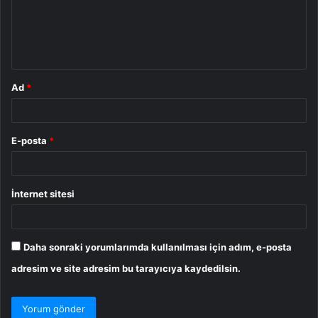
u
m
*
Ad
*
E-posta
*
İnternet sitesi
Daha sonraki yorumlarımda kullanılması için adım, e-posta
adresim ve site adresim bu tarayıcıya kaydedilsin.