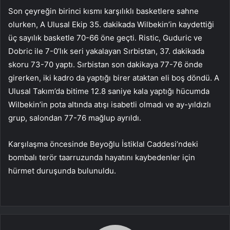
Son çeyreğin birinci kısmı karşılıklı basketlere sahne
olurken, A Ulusal Ekip 35. dakikada Wilbekin’in kaydettiği
üç sayılık basketle 70-66 öne geçti. Ristic, Guduric ve
Dobric ile 7-0’lık seri yakalayan Sırbistan, 37. dakikada
skoru 73-70 yaptı. Sırbistan son dakikaya 77-76 önde
girerken, iki kadro da yaptığı birer ataktan eli boş döndü. A
Ulusal Takım’da bitime 12.8 saniye kala yaptığı hücumda
Wilbekin’in pota altında atışı isabetli olmadı ve ay-yıldızlı
grup, salondan 77-76 mağlup ayrıldı.
Karşılaşma öncesinde Beyoğlu İstiklal Caddesi’ndeki
bombalı terör taarruzunda hayatını kaybedenler için
hürmet duruşunda bulunuldu.