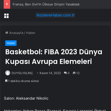
Fransa, Ben Gvir’in Ülkeye Girişini Yasakladı
Menü
Anasayfa
/
Haber
Haber
Basketbol: FIBA 2023 Dünya
Kupası Avrupa Elemeleri
DUYGU KILINÇ
Kasım 14, 2022
0
12
1 dakika okuma süresi
Salon: Aleksandar Nikolic
Hakemler: Yohan Rosso (Fransa), Saverio Lanzarini (İtalya),