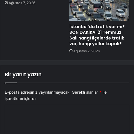
Ağustos 7, 2026
İstanbul’da trafik var mı?
SON DAKİKA! 21 Temmuz
Salı hangi ilçelerde trafik
var, hangi yollar kapalı?
Ağustos 7, 2026
Bir yanıt yazın
E-posta adresiniz yayınlanmayacak.
Gerekli alanlar
*
ile
işaretlenmişlerdir
Y
o
r