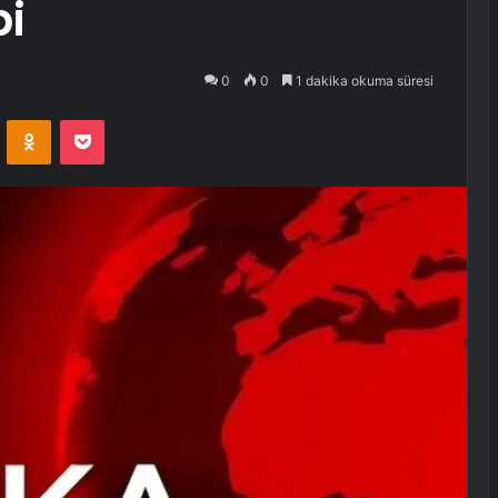
bi
0
0
1 dakika okuma süresi
VKontakte
Odnoklassniki
Pocket