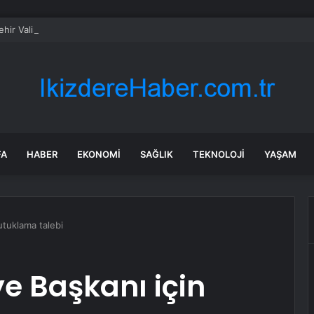
ehir Valisi Yılmaz’dan bayram öncesi yola çıkacaklara uyarı
FA
HABER
EKONOMI
SAĞLIK
TEKNOLOJI
YAŞAM
utuklama talebi
e Başkanı için