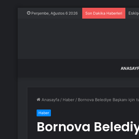
Eskiş
Perşembe, Ağustos 6 2026
Son Dakika Haberleri
ANASAY
Anasayfa
/
Haber
/
Bornova Belediye Başkanı için t
Haber
Bornova Belediy