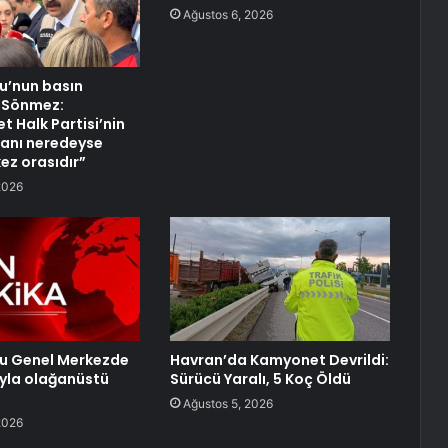
Ağustos 6, 2026
lu’nun basın
 Sönmez:
t Halk Partisi’nin
anı neredeyse
ez orasıdır”
2026
lu Genel Merkezde
Havran’da Kamyonet Devrildi:
yla olağanüstü
Sürücü Yaralı, 5 Koç Öldü
a
Ağustos 5, 2026
2026