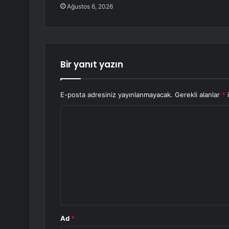
Ağustos 6, 2026
Bir yanıt yazın
E-posta adresiniz yayınlanmayacak.
Gerekli alanlar
*
i
Y
o
r
u
m
*
Ad
*