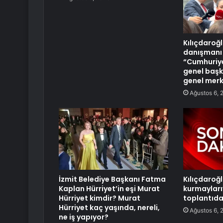
Kılıçdaroğ
danışmanı
“Cumhuriye
genel başk
genel merk
Ağustos 6, 
İzmit Belediye Başkanı Fatma
Kılıçdaroğ
Kaplan Hürriyet’in eşi Murat
kurmayları
Hürriyet kimdir? Murat
toplantıd
Hürriyet kaç yaşında, nereli,
Ağustos 6, 
ne iş yapıyor?