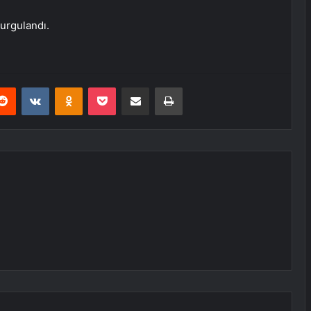
urgulandı.
erest
Reddit
VKontakte
Odnoklassniki
Pocket
E-Posta ile paylaş
Yazdır