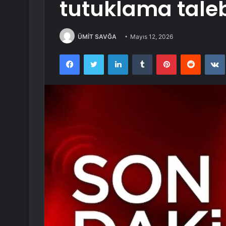
tutuklama tale
ÜMİT SAVĞA
Mayıs 12, 2026
Facebook
Twitter
LinkedIn
Tumblr
Pinterest
Reddit