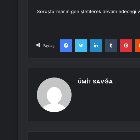
Soruşturmanın genişletilerek devam edeceği v
Facebook
Twitter
LinkedIn
Tumblr
Pint
Paylaş
ÜMİT SAVĞA