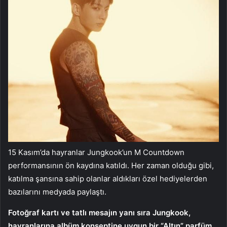
15 Kasım’da hayranlar Jungkook’un M Countdown
performansının ön kaydına katıldı. Her zaman olduğu gibi,
katılma şansına sahip olanlar aldıkları özel hediyelerden
bazılarını medyada paylaştı.
Fotoğraf kartı ve tatlı mesajın yanı sıra Jungkook,
hayranlarına albüm konseptine uygun bir “Altın” parfüm