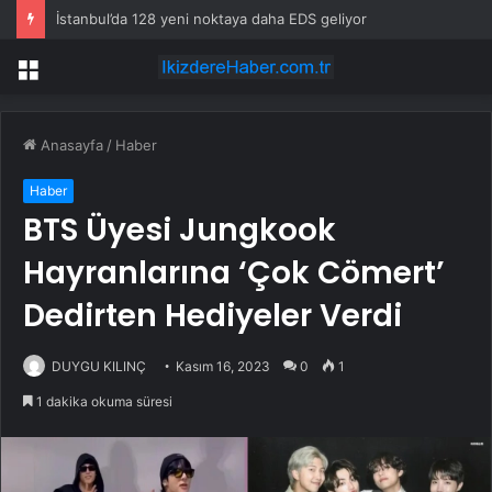
Bafra’da Afetlere Karşı Kurban Kesildi
Menü
Anasayfa
/
Haber
Haber
BTS Üyesi Jungkook
Hayranlarına ‘Çok Cömert’
Dedirten Hediyeler Verdi
DUYGU KILINÇ
Kasım 16, 2023
0
1
1 dakika okuma süresi