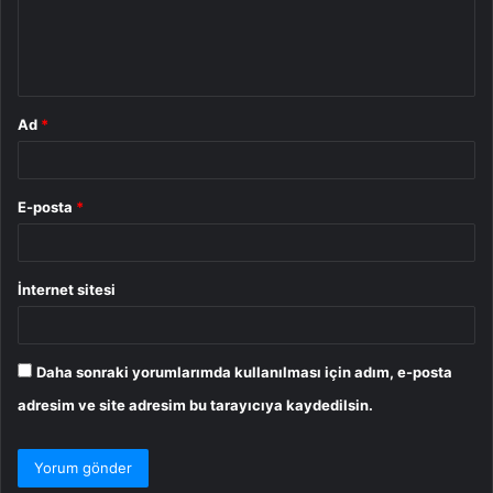
m
*
Ad
*
E-posta
*
İnternet sitesi
Daha sonraki yorumlarımda kullanılması için adım, e-posta
adresim ve site adresim bu tarayıcıya kaydedilsin.