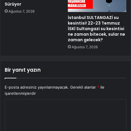
Sürüyor
Ağustos 7, 2026
İstanbul SULTANGAZİ su
kesintisi! 22-23 Temmuz
İSKİ Sultangazi su kesintisi
ne zaman bitecek, sular ne
zaman gelecek?
Ağustos 7, 2026
Bir yanıt yazın
E-posta adresiniz yayınlanmayacak.
Gerekli alanlar
*
ile
işaretlenmişlerdir
Y
o
r
u