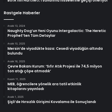
BofA’nın Hartnett’i savunma hisselerine geçişi öneriyor
Rastgele Haberler
Aralık 13, 2024
Naughty Dog’un Yeni Oyunu Intergalactic: The Heretic
Prophet’ten Tüm Detaylar
Aralık 10, 2025
Mersin’de viyadükte kaza: Cesedi viyadüğün altında
bulundu
Aralık 16, 2025
Çevre Bakanı Kurum: ‘Sıfır Atık Projesi ile 74,5 milyon
ton atığı çöpe atmadık’
Kasım 11, 2025
MEB, öğrencilere yönelik ara tatil etkinlik
kitaplarını yayınladı
Aralık 1, 2025
Şişli’de Hırsızlık Girişimi Kovalama ile Sonuçlandı