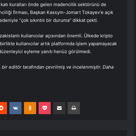
 katı kuralları önde gelen madencilik sektörünü de
nciliği firması, Başkan Kassym-Jomart Tokayev’e açık
deniyle “çok sıkıntılı bir duruma” dikkat çekti.
kistanlı kullanıcılar açısından önemli. Ülkede kripto
 birlikte kullanıcılar artık platformda işlem yapamayacak
düzenleyici eyleme yanıtı henüz görülmedi.
bir editör tarafından çevrilmiş ve incelenmiştir. Daha
erest
Reddit
VKontakte
Odnoklassniki
Pocket
E-Posta ile paylaş
Yazdır