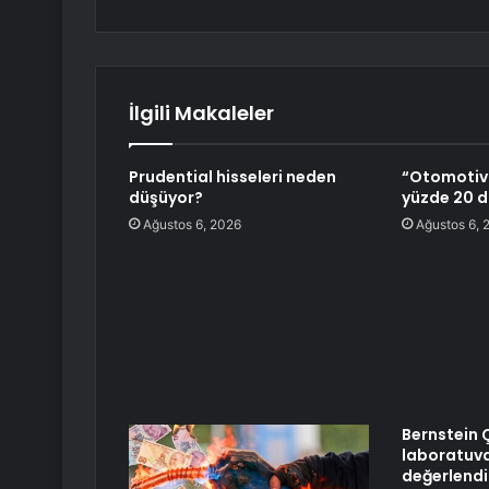
İlgili Makaleler
Prudential hisseleri neden
“Otomotiv 
düşüyor?
yüzde 20 d
Ağustos 6, 2026
Ağustos 6, 
Bernstein 
laboratuva
değerlendir