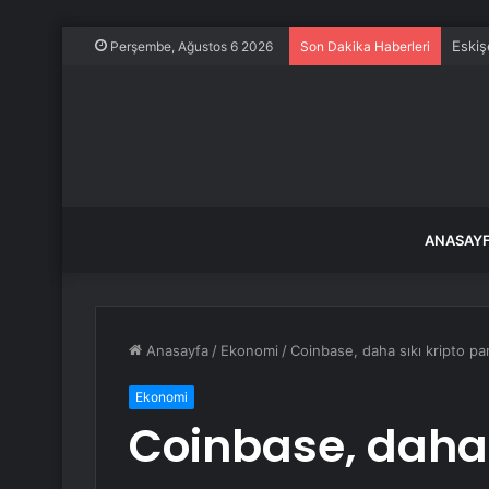
Eskiş
Perşembe, Ağustos 6 2026
Son Dakika Haberleri
ANASAY
Anasayfa
/
Ekonomi
/
Coinbase, daha sıkı kripto pa
Ekonomi
Coinbase, daha 