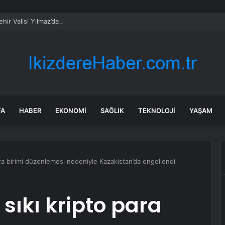
ehir Valisi Yılmaz’dan bayram öncesi yola çıkacaklara uyarı
FA
HABER
EKONOMI
SAĞLIK
TEKNOLOJI
YAŞAM
ra birimi düzenlemesi nedeniyle Kazakistan’da engellendi
sıkı kripto para