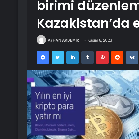
birimi düzenlem
Kazakistan’da 
AYHAN AKDEMİR
Kasım 8, 2023
Facebook
Twitter
LinkedIn
Tumblr
Pinterest
Reddit