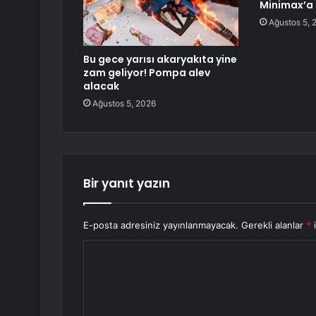
Minimax’a 
Ağustos 5, 
Bu gece yarısı akaryakıta yine
zam geliyor! Pompa alev
alacak
Ağustos 5, 2026
Bir yanıt yazın
E-posta adresiniz yayınlanmayacak.
Gerekli alanlar
*
i
Y
o
r
u