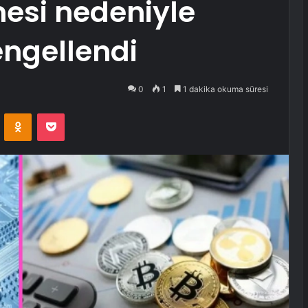
esi nedeniyle
engellendi
0
1
1 dakika okuma süresi
VKontakte
Odnoklassniki
Pocket