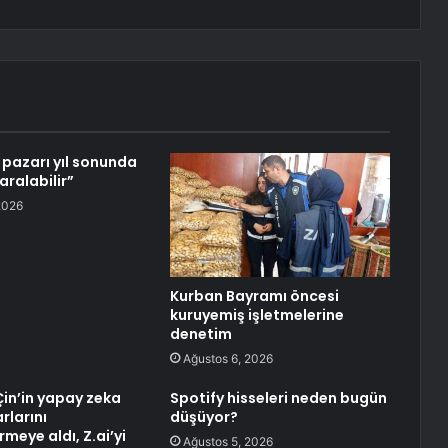
pazarı yıl sonunda
aralabilir”
2026
Kurban Bayramı öncesi
kuruyemiş işletmelerine
denetim
Ağustos 6, 2026
Çin’in yapay zeka
Spotify hisseleri neden bugün
rlarını
düşüyor?
meye aldı, Z.ai’yi
Ağustos 5, 2026