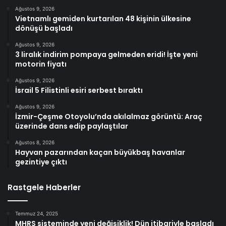
Ağustos 9, 2026
Vietnamlı gemiden kurtarılan 48 kişinin ülkesine
dönüşü başladı
Ağustos 9, 2026
3 liralık indirim pompaya gelmeden eridi! İşte yeni
motorin fiyatı
Ağustos 9, 2026
İsrail 5 Filistinli esiri serbest bıraktı
Ağustos 9, 2026
İzmir-Çeşme Otoyolu’nda akılalmaz görüntü: Araç
üzerinde dans edip paylaştılar
Ağustos 8, 2026
Hayvan pazarından kaçan büyükbaş havanlar
gezintiye çıktı
Rastgele Haberler
Temmuz 24, 2025
MHRS sisteminde yeni değişiklik! Dün itibariyle başladı