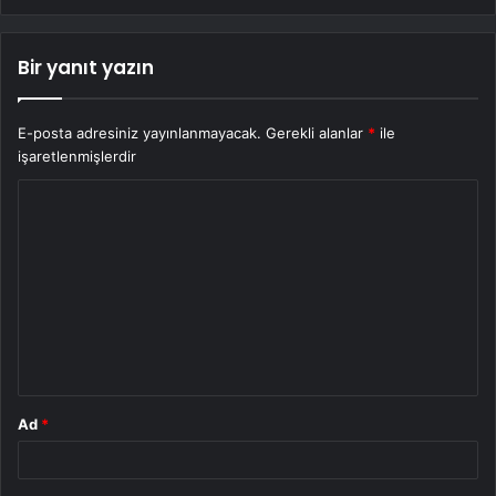
Bir yanıt yazın
E-posta adresiniz yayınlanmayacak.
Gerekli alanlar
*
ile
işaretlenmişlerdir
Y
o
r
u
m
*
Ad
*