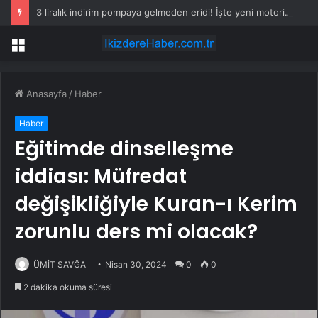
3 liralık indirim pompaya gelmeden eridi! İşte yeni motorin fiyatı
Menü
Anasayfa
/
Haber
Haber
Eğitimde dinselleşme
iddiası: Müfredat
değişikliğiyle Kuran-ı Kerim
zorunlu ders mi olacak?
ÜMİT SAVĞA
Nisan 30, 2024
0
0
2 dakika okuma süresi