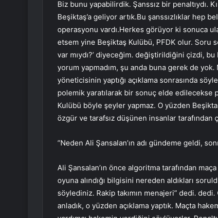
Biz bunu yapabilirdik. Şanssız bir penaltıydı. 
Beşiktaş’a geliyor artık.Bu şanssızlıklar hep be
operasyonu vardı.Herkes görüyor ki sonuca ul
etsem yine Beşiktaş Kulübü, PFDK olur. Soru 
var mıydı?’ diyeceğim. değiştirildiğini çizdi, b
yorum yapmadım, şu anda buna gerek de yok. M
yöneticisinin yaptığı açıklama sonrasında söyle
polemik yaratılarak bir sonuç elde edilecekse p
Kulübü böyle şeyler yapmaz. O yüzden Beşikta
özgür ve tarafsız düşünen insanlar tarafından 
“Neden Ali Şansalan’ın adı gündeme geldi, sonr
Ali Şansalan’ın önce algoritma tarafından maça
oyuna alındığı bilgisini nereden aldıkları soru
söylediniz. Rakip takımın menajeri” dedi. dedi
anladık, o yüzden açıklama yaptık. Maçta hake