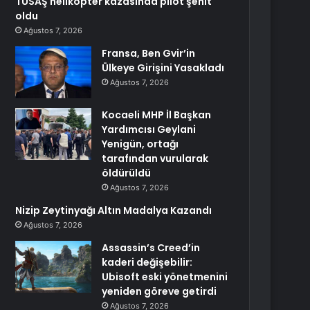
TUSAŞ helikopter kazasında pilot şehit
oldu
Ağustos 7, 2026
Fransa, Ben Gvir’in
Ülkeye Girişini Yasakladı
Ağustos 7, 2026
Kocaeli MHP İl Başkan
Yardımcısı Geylani
Yenigün, ortağı
tarafından vurularak
öldürüldü
Ağustos 7, 2026
Nizip Zeytinyağı Altın Madalya Kazandı
Ağustos 7, 2026
Assassin’s Creed’in
kaderi değişebilir:
Ubisoft eski yönetmenini
yeniden göreve getirdi
Ağustos 7, 2026