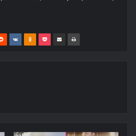
erest
Reddit
VKontakte
Odnoklassniki
Pocket
E-Posta ile paylaş
Yazdır