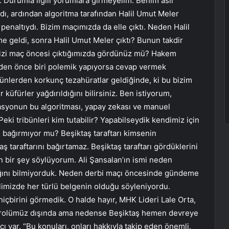
. Durumla ilgili yorumlara girmeyelim. Benim asıl
ı, ardından algoritma tarafından Halil Umut Meler
r penaltıydı. Bizim maçımızda da elle çıktı. Neden Halil
 geldi, sonra Halil Umut Meler çıktı? Bunun takdir
. Bizi maç öncesi çıktığımızda gördünüz mü? Hakem
izden önce biri polemik yapıyorsa cevap vermek
bünlerden korkunç tezahüratlar geldiğinde, ki bu bizim
küfürler yağdırıldığını bilirsiniz. Ben istiyorum,
asyonun bu algoritması, yapay zekası ve manuel
eki tribünleri kim tutabilir? Yapabilseydik kendimiz için
in bağırmıyor mu? Beşiktaş taraftarı kimsenin
 taraftarını bağırtamaz. Beşiktaş taraftarı gördüklerini
 bir şey söylüyorum. Ali Şansalan’ın ismi neden
cağını bilmiyorduk. Neden derbi maçı öncesinde gündeme
 elimizde her türlü belgenin olduğu söyleniyordu.
hiçbirini görmedik. O halde hayır, MHK Lideri Lale Orta,
ntrolümüz dışında ama nedense Beşiktaş hemen devreye
ı var. “Bu konuları, onları hakkıyla takip eden önemli,