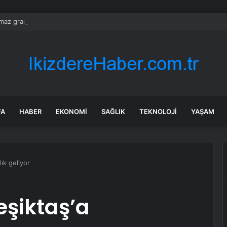
ılmaz gram altın için rakam verdi: Yarın akşama işaret etti
FA
HABER
EKONOMI
SAĞLIK
TEKNOLOJI
YAŞAM
lık geliyor
eşiktaş’a