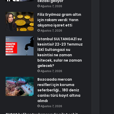
cezası geliyor
Ağustos 7, 2026
Filiz Eryılmaz gram altın
için rakam verdi: Yarın
akşama işaret etti
Ağustos 7, 2026
İstanbul SULTANGAZİ su
kesintisi! 22-23 Temmuz
İSKİ Sultangazi su
kesintisi ne zaman
bitecek, sular ne zaman
gelecek?
Ağustos 7, 2026
Bozcaada mercan
resifleri için koruma
seferberliği… 180 deniz
canlısı türü kayıt altına
alındı
Ağustos 7, 2026