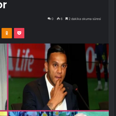
or
0
6
2 dakika okuma süresi
VKontakte
Odnoklassniki
Pocket