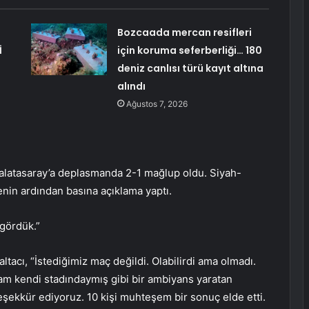
Bozcaada mercan resifleri
İ
için koruma seferberliği… 180
deniz canlısı türü kayıt altına
alındı
Ağustos 7, 2026
Galatasaray’a deplasmanda 2-1 mağlup oldu. Siyah-
lenin ardından basına açıklama yaptı.
gördük.”
acı, “İstediğimiz maç değildi. Olabilirdi ama olmadı.
am kendi stadındaymış gibi bir ambiyans yaratan
teşekkür ediyoruz. 10 kişi muhteşem bir sonuç elde etti.