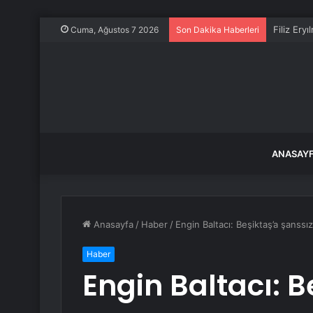
Filiz Ery
Cuma, Ağustos 7 2026
Son Dakika Haberleri
ANASAY
Anasayfa
/
Haber
/
Engin Baltacı: Beşiktaş’a şanssız
Haber
Engin Baltacı: B