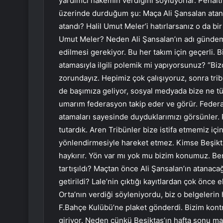
yardımcı hakemin verdiğini söylüyorlar. Penaltı
üzerinde durduğum şu: Maça Ali Şansalan atand
atandı? Halil Umut Meler’i hatırlarsanız o da bi
Umut Meler? Neden Ali Şansalan’ın adı gündeme
edilmesi gerekiyor. Bu her takım için geçerli
atamasıyla ilgili polemik mi yapıyorsunuz? “B
zorundayız. Hepimiz çok çalışıyoruz, sonra tri
de başımıza geliyor, sosyal medyada bize ne tür 
umarım federasyon takip eder ve görür. Feder
atamaları sayesinde duyduklarımızı görsünler. P
tutardık. Aren Tribünler bize istifa etmemiz iç
yönlendirmesiyle hareket etmez. Kimse Beşiktaş
haykırır. Yön var mı yok mu bizim konumuz. Ben
tartışıldı? Maçtan önce Ali Şansalan’ın atana
getirildi? Lale’nin çıktığı kayıtlardan çok önce
Orta’nın verdiği söyleniyordu, biz o belgelerin 
F.Bahçe Kulübü’ne plaket gönderdi. Bizim ko
giriyor. Neden çünkü Beşiktaş’ın hafta sonu maç