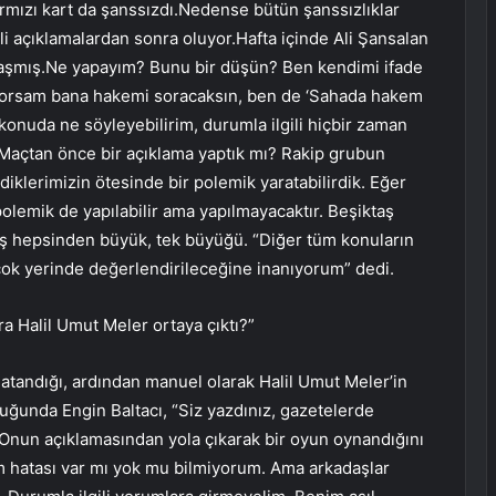
Kırmızı kart da şanssızdı.Nedense bütün şanssızlıklar
lli açıklamalardan sonra oluyor.Hafta içinde Ali Şansalan
aşmış.Ne yapayım? Bunu bir düşün? Ben kendimi ifade
sorsam bana hakemi soracaksın, ben de ‘Sahada hakem
u konuda ne söyleyebilirim, durumla ilgili hiçbir zaman
açtan önce bir açıklama yaptık mı? Rakip grubun
diklerimizin ötesinde bir polemik yaratabilirdik. Eğer
olemik de yapılabilir ama yapılmayacaktır. Beşiktaş
ş hepsinden büyük, tek büyüğü. “Diğer tüm konuların
çok yerinde değerlendirileceğine inanıyorum” dedi.
a Halil Umut Meler ortaya çıktı?”
 atandığı, ardından manuel olarak Halil Umut Meler’in
lduğunda Engin Baltacı, “Siz yazdınız, gazetelerde
. Onun açıklamasından yola çıkarak bir oyun oynandığını
m hatası var mı yok mu bilmiyorum. Ama arkadaşlar