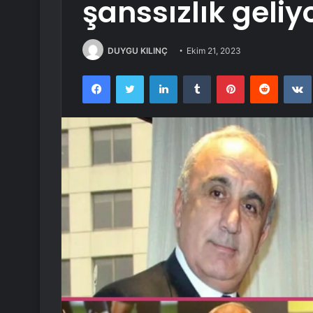
şanssızlık geliy
DUYGU KILINÇ
Ekim 21, 2023
Facebook
Twitter
LinkedIn
Tumblr
Pinterest
Reddit