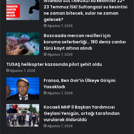
İstanbul SULTANGAZİ su kesintisi! 22-
23 Temmuz İSKİ Sultangazi su kesintisi
ne zaman bitecek, sular ne zaman
gelecek?
Ağustos 7, 2026
Bozcaada mercan resifleri için
koruma seferberliği… 180 deniz canlısı
türü kayıt altına alındı
Ağustos 7, 2026
TUSAŞ helikopter kazasında pilot şehit oldu
Ağustos 7, 2026
Fransa, Ben Gvir’in Ülkeye Girişini
Yasakladı
Ağustos 7, 2026
Kocaeli MHP İl Başkan Yardımcısı
Geylani Yenigün, ortağı tarafından
vurularak öldürüldü
Ağustos 7, 2026