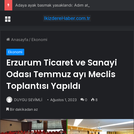
Adaya ayak basmak yasaklandı: Adım atan hayatının hatasını yapıyor
Menü
Anasayfa
/
Ekonomi
Ekonomi
Erzurum Ticaret ve Sanayi
Odası Temmuz ayı Meclis
Toplantısı Yapıldı
DUYGU SEVİMLİ
Ağustos 1, 2023
0
8
Bir dakikadan az