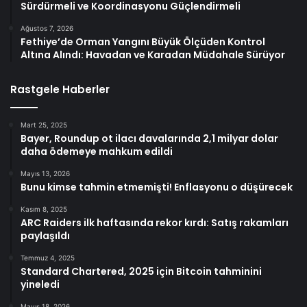
Sürdürmeli ve Koordinasyonu Güçlendirmeli
Ağustos 7, 2026
Fethiye’de Orman Yangını Büyük Ölçüden Kontrol
Altına Alındı: Havadan ve Karadan Müdahale Sürüyor
Rastgele Haberler
Mart 25, 2025
Bayer, Roundup ot ilacı davalarında 2,1 milyar dolar
daha ödemeye mahkum edildi
Mayıs 13, 2026
Bunu kimse tahmin etmemişti! Enflasyonu o düşürecek
Kasım 8, 2025
ARC Raiders ilk haftasında rekor kırdı: Satış rakamları
paylaşıldı
Temmuz 4, 2025
Standard Chartered, 2025 için Bitcoin tahminini
yineledi
Mayıs 18, 2026