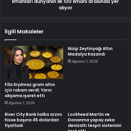
limanları dünyanın ilk 100 limanı arasında yer
alıyor
İlgili Makaleler
Nizip Zeytinyağı Altın
Madalya Kazandı
Ağustos 7, 2026
Filiz Eryılmaz gram altın
için rakam verdi: Yarın
akşama işaret etti
Ağustos 7, 2026
River City Bank halka arzını
Lockheed Martin ve
hisse başına 45 dolardan
Donanma yapay zeka
fiyatladı
denizaltı tespit sistemini
test etti