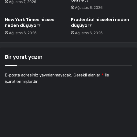
Ağustos 7, 2026
Ağustos 6, 2026
New York Times hissesi
Prudential hisseleri neden
neden düşüyor?
düşüyor?
Ağustos 6, 2026
Ağustos 6, 2026
Bir yanıt yazın
E-posta adresiniz yayınlanmayacak.
Gerekli alanlar
*
ile
işaretlenmişlerdir
Y
o
r
u
m