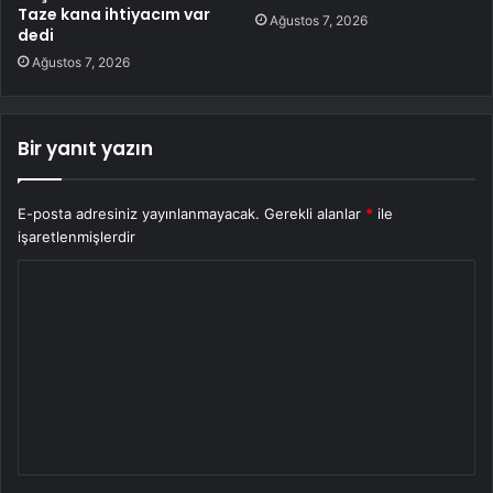
Taze kana ihtiyacım var
Ağustos 7, 2026
dedi
Ağustos 7, 2026
Bir yanıt yazın
E-posta adresiniz yayınlanmayacak.
Gerekli alanlar
*
ile
işaretlenmişlerdir
Y
o
r
u
m
*