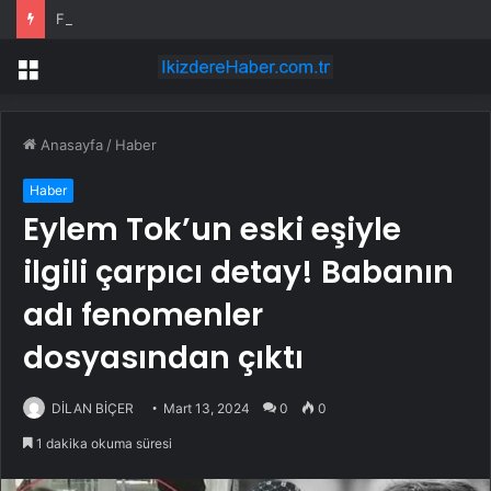
Filiz Eryılmaz gram altın için rakam verdi: Yarın akşama işaret etti
Menü
Anasayfa
/
Haber
Haber
Eylem Tok’un eski eşiyle
ilgili çarpıcı detay! Babanın
adı fenomenler
dosyasından çıktı
DİLAN BİÇER
Mart 13, 2024
0
0
1 dakika okuma süresi