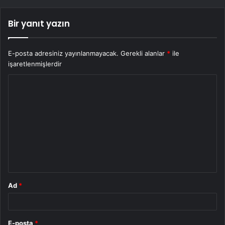
Bir yanıt yazın
E-posta adresiniz yayınlanmayacak.
Gerekli alanlar
*
ile
işaretlenmişlerdir
Y
o
r
u
m
*
Ad
*
E-posta
*