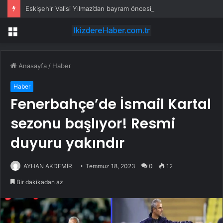
Eskişehir Valisi Yılmaz’dan bayram öncesi yola çıkacaklara uyarı
Menü
Anasayfa
/
Haber
Haber
Fenerbahçe’de İsmail Kartal
sezonu başlıyor! Resmi
duyuru yakındır
AYHAN AKDEMİR
Temmuz 18, 2023
0
12
Bir dakikadan az