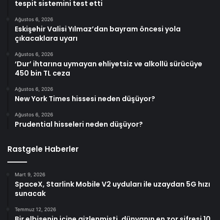
tespit sistemini test etti
Ağustos 6, 2026
Eskişehir Valisi Yılmaz’dan bayram öncesi yola
çıkacaklara uyarı
Ağustos 6, 2026
‘Dur’ ihtarına uymayan ehliyetsiz ve alkollü sürücüye
450 bin TL ceza
Ağustos 6, 2026
New York Times hissesi neden düşüyor?
Ağustos 6, 2026
Prudential hisseleri neden düşüyor?
Rastgele Haberler
Mart 9, 2026
SpaceX, Starlink Mobile V2 uyduları ile uzaydan 5G hızı
sunacak
Temmuz 12, 2026
Bir elbisenin içine gizlenmişti, dünyanın en zor şifresi 10