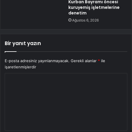
Kurban Bayramı öncesi
kuruyemiş işletmelerine
denetim
Ağustos 6, 2026
Bir yanıt yazın
E-posta adresiniz yayınlanmayacak.
Gerekli alanlar
*
ile
işaretlenmişlerdir
Y
o
r
u
m
*