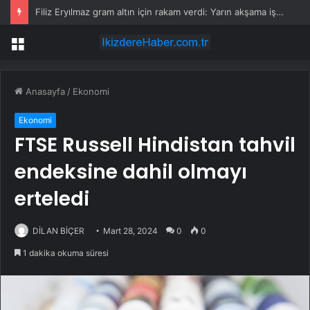
Filiz Eryılmaz gram altın için rakam verdi: Yarın akşama işaret etti
Menü
Anasayfa
/
Ekonomi
Ekonomi
FTSE Russell Hindistan tahvil
endeksine dahil olmayı
erteledi
DİLAN BİÇER
Mart 28, 2024
0
0
1 dakika okuma süresi