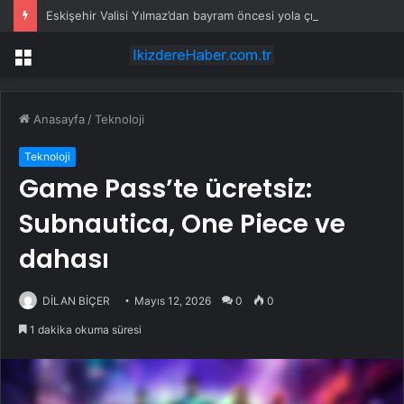
Eskişehir Valisi Yılmaz’dan bayram öncesi yola çıkacaklara uyarı
Menü
Anasayfa
/
Teknoloji
Teknoloji
Game Pass’te ücretsiz:
Subnautica, One Piece ve
dahası
DİLAN BİÇER
Mayıs 12, 2026
0
0
1 dakika okuma süresi