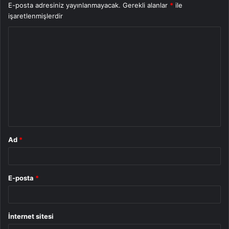
E-posta adresiniz yayınlanmayacak.
Gerekli alanlar
*
ile
işaretlenmişlerdir
Y
o
r
u
m
*
Ad
*
E-posta
*
İnternet sitesi