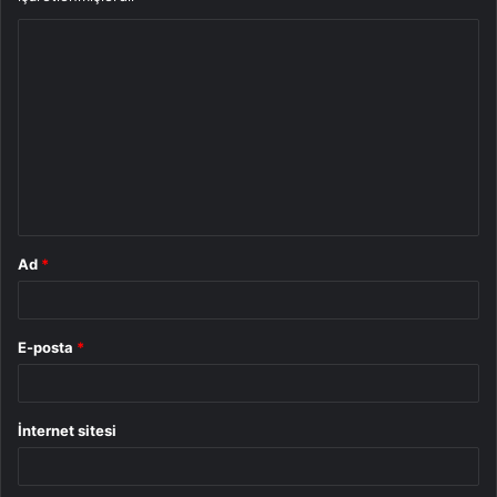
Y
o
r
u
m
*
Ad
*
E-posta
*
İnternet sitesi