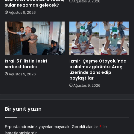
Ağustos 9, 2026
sular ne zaman gelecek?
Ağustos 9, 2026
İsrail 5 Filistinli esiri
İzmir-Çeşme Otoyolu’nda
serbest bıraktı
akılalmaz görüntü: Araç
üzerinde dans edip
Ağustos 9, 2026
paylaştılar
Ağustos 9, 2026
Bir yanıt yazın
E-posta adresiniz yayınlanmayacak.
Gerekli alanlar
*
ile
işaretlenmişlerdir