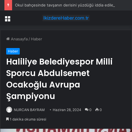
Okul bahçesinde tavşanın derisini yüzdüğü iddia edilen şüpheli gözaltına alındı
Menü
Anasayfa
/
Haber
Haber
Haliliye Belediyespor Milli
Sporcu Abdulsemet
Ocakoğlu Avrupa
Şampiyonu
NURCAN BAYRAM
Haziran 28, 2024
0
0
1 dakika okuma süresi