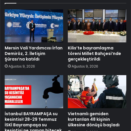
Mersin Vali Yardımcısı İrfan
Kilis’te bayramlaşma
Demiröz, 2. İletişim
töreni Millet Bahçesi’nde
Şûrası’na katıldı
gerçekleştirildi
Ağustos 9, 2026
Ağustos 9, 2026
İstanbul BAYRAMPAŞA su
Vietnamlı gemiden
kesintisi! 28-29 Temmuz
kurtarılan 48 kişinin
İSKİ Bayrampaşa su
ülkesine dönüşü başladı
kesintisi ne zaman bitecek,