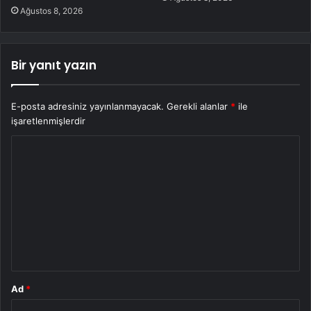
Ağustos 8, 2026
Bir yanıt yazın
E-posta adresiniz yayınlanmayacak.
Gerekli alanlar
*
ile
işaretlenmişlerdir
Y
o
r
u
m
*
Ad
*