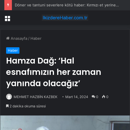
Döner ve tantuni severlere kötü haber: Kırmızı et yerine eşek eti yedirmişler
Menü
Anasayfa
/
Haber
Haber
Hamza Dağ: ‘Hal
esnafımızın her zaman
yanında olacağız’
MEHMET HAZBİN KAZBEK
Mart 14, 2024
0
0
2 dakika okuma süresi