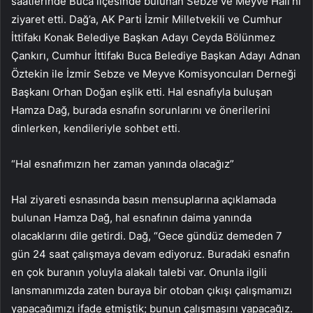
saatlerinde Buca ilçesinde bulunan Sebze ve Meyve Hali’ni
ziyaret etti. Dağ’a, AK Parti İzmir Milletvekili ve Cumhur
İttifakı Konak Belediye Başkan Adayı Ceyda Bölünmez
Çankırı, Cumhur İttifakı Buca Belediye Başkan Adayı Adnan
Öztekin ile İzmir Sebze ve Meyve Komisyoncuları Derneği
Başkanı Orhan Doğan eşlik etti. Hal esnafıyla buluşan
Hamza Dağ, burada esnafın sorunlarını ve önerilerini
dinlerken, kendileriyle sohbet etti.
“Hal esnafımızın her zaman yanında olacağız”
Hal ziyareti esnasında basın mensuplarına açıklamada
bulunan Hamza Dağ, hal esnafının daima yanında
olacaklarını dile getirdi. Dağ, “Gece gündüz demeden 7
gün 24 saat çalışmaya devam ediyoruz. Buradaki esnafın
en çok buranın yoluyla alakalı talebi var. Onunla ilgili
lansmanımızda zaten buraya bir otoban çıkışı çalışmamızı
yapacağımızı ifade etmiştik; bunun çalışmasını yapacağız.