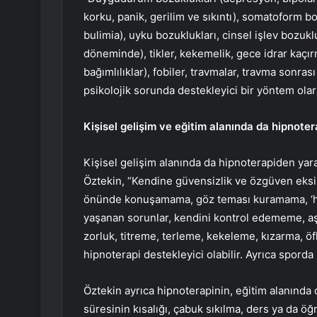
korku, panik, gerilim ve sıkıntı), somatoform b
bulimia), uyku bozuklukları, cinsel işlev bozuk
döneminde), tikler, kekemelik, gece idrar kaçırm
bağımlılıklar), fobiler, travmalar, travma sonra
psikolojik sorunda destekleyici bir yöntem olarak
Kişisel gelişim ve eğitim alanında da hipnoter
Kişisel gelişim alanında da hipnoterapiden yara
Öztekin, “Kendine güvensizlik ve özgüven eksik
önünde konuşamama, göz teması kuramama, ‘herk
yaşanan sorunlar, kendini kontrol edememe, aş
zorluk, titreme, terleme, kekeleme, kızarma, öf
hipnoterapi destekleyici olabilir. Ayrıca sporda
Öztekin ayrıca hipnoterapinin, eğitim alanında d
süresinin kısalığı, çabuk sıkılma, ders ya da ö