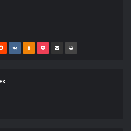
erest
Reddit
VKontakte
Odnoklassniki
Pocket
E-Posta ile paylaş
Yazdır
EK