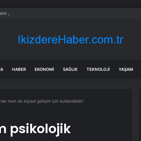
ehir Valisi Yılmaz’dan bayram öncesi yola çıkacaklara uyarı
FA
HABER
EKONOMI
SAĞLIK
TEKNOLOJI
YAŞAM
ar hem de kişisel gelişim için kullanılabilir!
 psikolojik