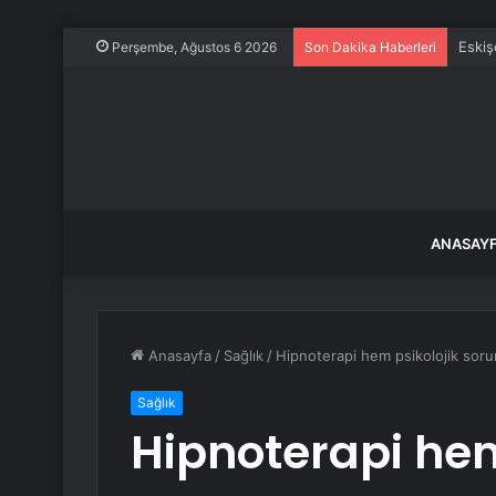
Eskiş
Perşembe, Ağustos 6 2026
Son Dakika Haberleri
ANASAY
Anasayfa
/
Sağlık
/
Hipnoterapi hem psikolojik sorunl
Sağlık
Hipnoterapi hem