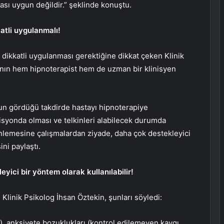
ası uygun değildir.” şeklinde konuştu.
atli uygulanmalı!
 dikkatli uygulanması gerektiğine dikkat çeken Klinik
ının hem hipnoterapist hem de uzman bir klinisyen
gun gördüğü takdirde hastayı hipnoterapiye
isyonda olması ve telkinleri alabilecek durumda
inlemesine çalışmalardan ziyade, daha çok destekleyici
ini paylaştı.
eyici bir yöntem olarak kullanılabilir!
 Klinik Psikolog İhsan Öztekin, şunları söyledi:
, anksiyete bozuklukları (kontrol edilemeyen kaygı,