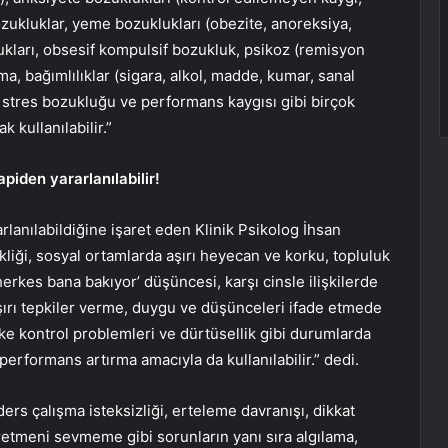
ozukluklar, yeme bozuklukları (obezite, anoreksiya,
lukları, obsesif kompulsif bozukluk, psikoz (remisyon
a, bağımlılıklar (sigara, alkol, madde, kumar, sanal
sı stres bozukluğu ve performans kaygısı gibi birçok
 kullanılabilir.”
apiden yararlanılabilir!
rlanılabildiğine işaret eden Klinik Psikolog İhsan
liği, sosyal ortamlarda aşırı heyecan ve korku, topluluk
es bana bakıyor’ düşüncesi, karşı cinsle ilişkilerde
ırı tepkiler verme, duygu ve düşünceleri ifade etmede
ke kontrol problemleri ve dürtüsellik gibi durumlarda
 performans artırma amacıyla da kullanılabilir.” dedi.
ers çalışma isteksizliği, erteleme davranışı, dikkat
ğretmeni sevmeme gibi sorunların yanı sıra algılama,