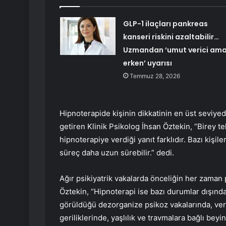
GLP-1 ilaçları pankreas
kanseri riskini azaltabilir…
Uzmandan ‘umut verici am
erken’ uyarısı
Temmuz 28, 2026
Hipnoterapide kişinin dikkatinin en üst seviyed
getiren Klinik Psikolog İhsan Öztekin, “Birey te
hipnoterapiye verdiği yanıt farklıdır. Bazı kişile
süreç daha uzun sürebilir.” dedi.
Ağır psikiyatrik vakalarda önceliğin her zama
Öztekin, “Hipnoterapi ise bazı durumlar dışınd
görüldüğü dezorganize psikoz vakalarında, veri
geriliklerinde, yaşlılık ve travmalara bağlı bey