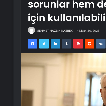
sorunlar hem de
için kullanılabili
MEHMET HAZBİN KAZBEK
Nisan 30, 2026
Facebook
Twitter
LinkedIn
Tumblr
Pinterest
Reddit