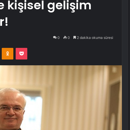
 kişisel gelişim
r!
0
0
2 dakika okuma süresi
VKontakte
Odnoklassniki
Pocket