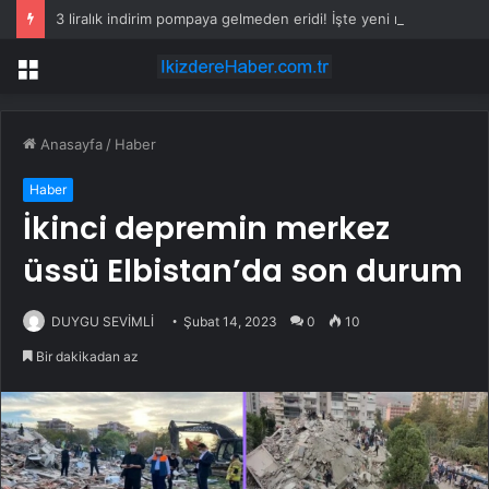
3 liralık indirim pompaya gelmeden eridi! İşte yeni motorin fiyatı
Menü
Anasayfa
/
Haber
Haber
İkinci depremin merkez
üssü Elbistan’da son durum
DUYGU SEVİMLİ
Şubat 14, 2023
0
10
Bir dakikadan az