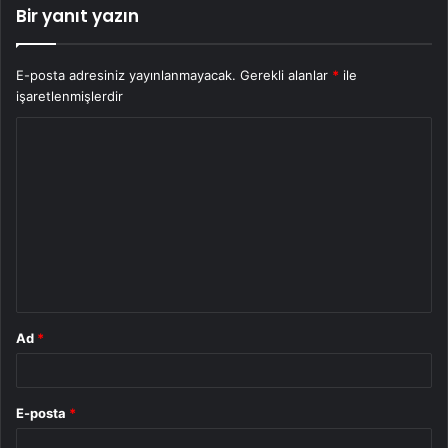
Bir yanıt yazın
E-posta adresiniz yayınlanmayacak.
Gerekli alanlar
*
ile
işaretlenmişlerdir
Y
o
r
u
m
*
Ad
*
E-posta
*