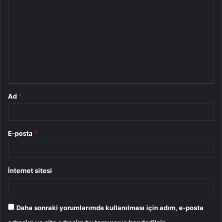
o
r
u
m
*
Ad
*
E-posta
*
İnternet sitesi
Daha sonraki yorumlarımda kullanılması için adım, e-posta