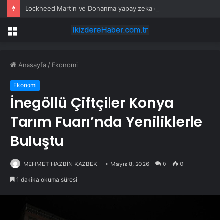
Lockheed Martin ve Donanma yapay zeka denizaltı tespit sistemini test etti
Menü
Anasayfa
/
Ekonomi
Ekonomi
İnegöllü Çiftçiler Konya
Tarım Fuarı’nda Yeniliklerle
Buluştu
MEHMET HAZBİN KAZBEK
Mayıs 8, 2026
0
0
1 dakika okuma süresi