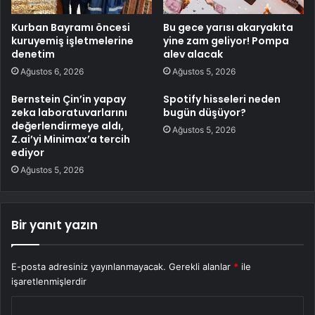
Kurban Bayramı öncesi
Bu gece yarısı akaryakıta
kuruyemiş işletmelerine
yine zam geliyor! Pompa
denetim
alev alacak
Ağustos 6, 2026
Ağustos 5, 2026
Bernstein Çin’in yapay
Spotify hisseleri neden
zeka laboratuvarlarını
bugün düşüyor?
değerlendirmeye aldı,
Ağustos 5, 2026
Z.ai’yi Minimax’a tercih
ediyor
Ağustos 5, 2026
Bir yanıt yazın
E-posta adresiniz yayınlanmayacak.
Gerekli alanlar
*
ile
işaretlenmişlerdir
Y