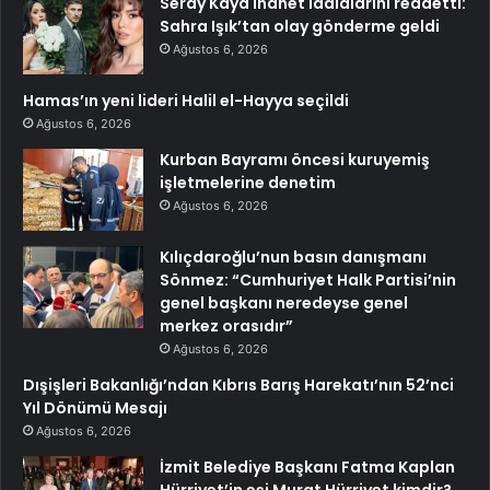
Seray Kaya ihanet iddialarını reddetti:
Sahra Işık’tan olay gönderme geldi
Ağustos 6, 2026
Hamas’ın yeni lideri Halil el-Hayya seçildi
Ağustos 6, 2026
Kurban Bayramı öncesi kuruyemiş
işletmelerine denetim
Ağustos 6, 2026
Kılıçdaroğlu’nun basın danışmanı
Sönmez: “Cumhuriyet Halk Partisi’nin
genel başkanı neredeyse genel
merkez orasıdır”
Ağustos 6, 2026
Dışişleri Bakanlığı’ndan Kıbrıs Barış Harekatı’nın 52’nci
Yıl Dönümü Mesajı
Ağustos 6, 2026
İzmit Belediye Başkanı Fatma Kaplan
Hürriyet’in eşi Murat Hürriyet kimdir?