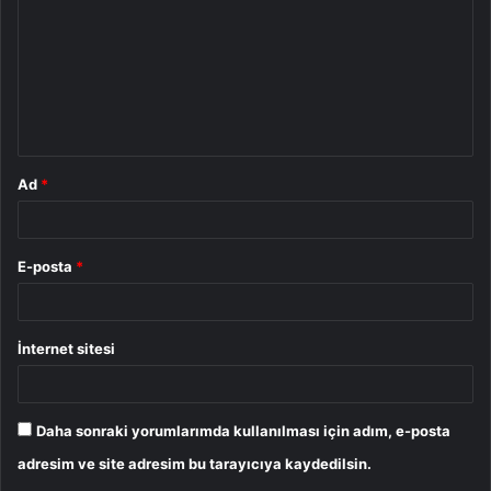
r
u
m
*
Ad
*
E-posta
*
İnternet sitesi
Daha sonraki yorumlarımda kullanılması için adım, e-posta
adresim ve site adresim bu tarayıcıya kaydedilsin.