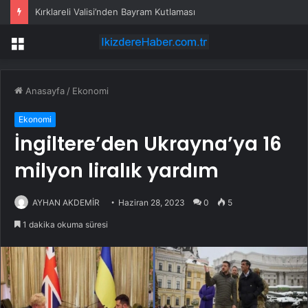
Kırklareli Valisi’nden Bayram Kutlaması
Menü
Anasayfa
/
Ekonomi
Ekonomi
İngiltere’den Ukrayna’ya 16
milyon liralık yardım
AYHAN AKDEMİR
Haziran 28, 2023
0
5
1 dakika okuma süresi