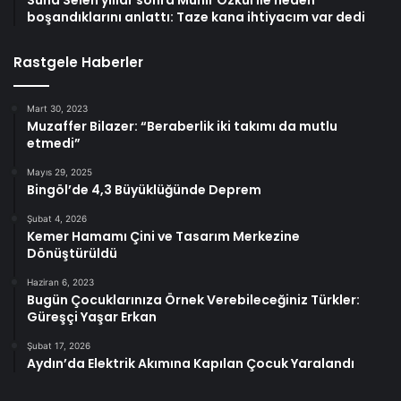
Suna Selen yıllar sonra Münir Özkul ile neden
boşandıklarını anlattı: Taze kana ihtiyacım var dedi
Rastgele Haberler
Mart 30, 2023
Muzaffer Bilazer: “Beraberlik iki takımı da mutlu
etmedi”
Mayıs 29, 2025
Bingöl’de 4,3 Büyüklüğünde Deprem
Şubat 4, 2026
Kemer Hamamı Çini ve Tasarım Merkezine
Dönüştürüldü
Haziran 6, 2023
Bugün Çocuklarınıza Örnek Verebileceğiniz Türkler:
Güreşçi Yaşar Erkan
Şubat 17, 2026
Aydın’da Elektrik Akımına Kapılan Çocuk Yaralandı