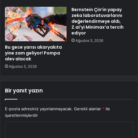
Bernstein Çin’in yapay
zeka laboratuvarlarını
değerlendirmeye aldı,
Z.ai’yi Minimax’a tercih
ediyor
Ağustos 5, 2026
Bu gece yarısı akaryakıta
yine zam geliyor! Pompa
alev alacak
Ağustos 5, 2026
Bir yanıt yazın
E-posta adresiniz yayınlanmayacak.
Gerekli alanlar
*
ile
işaretlenmişlerdir
Y
o