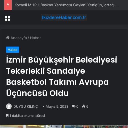
Kocaeli MHP İl Başkan Yardımcısı Geylani Yenigün, ortağı tarafından vurularak öldürüldü
Menü
Anasayfa
/
Haber
Haber
İzmir Büyükşehir Belediyesi
Tekerlekli Sandalye
Basketbol Takımı Avrupa
Üçüncüsü Oldu
DUYGU KILINÇ
Mayıs 9, 2023
0
6
1 dakika okuma süresi