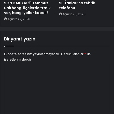
SON DAKİKA! 21 Temmuz
Sultanları’na tebrik
Salı hangi ilçelerde trafik
telefonu
var, hangi yollar kapalı?
Ağustos 6, 2026
Ağustos 7, 2026
Bir yanıt yazın
E-posta adresiniz yayınlanmayacak.
Gerekli alanlar
*
ile
işaretlenmişlerdir
Y
o
r
u
m
*