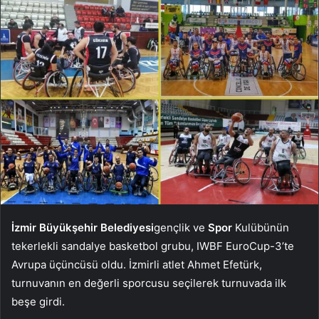
İzmir Büyükşehir Belediyesi
gençlik ve
Spor
Kulübünün
tekerlekli sandalye basketbol grubu, IWBF EuroCup-3’te
Avrupa üçüncüsü oldu. İzmirli atlet Ahmet Efetürk,
turnuvanın en değerli sporcusu seçilerek turnuvada ilk
beşe girdi.