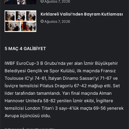
Ağustos 7, 2026
Kırklareli Valisi’nden Bayram Kutlaması
Ağustos 7, 2026
5 MAÇ 4 GALİBİYET
IWBF EuroCup-3 B Grubu’nda yer alan İzmir Büyükşehir
Belediyesi Gençlik ve Spor Kulübü, ilk maçında Fransız
Toulouse IC’yi 74-61, İtalyan Dinamo Sassari’yi 71-67 ve
İsviçre temsilcisi Pilatus Dragon’u 67-42 mağlup etti. Set
lider tarafından tamamlandı. Yarı final maçında Alman
Hannover United’a 58-82 yenilen İzmir ekibi, İngiltere
temsilcisi London Titan’ı 3 sayı-4’lük maçta 69-56 yenerek
Avrupa üçüncüsü oldu.