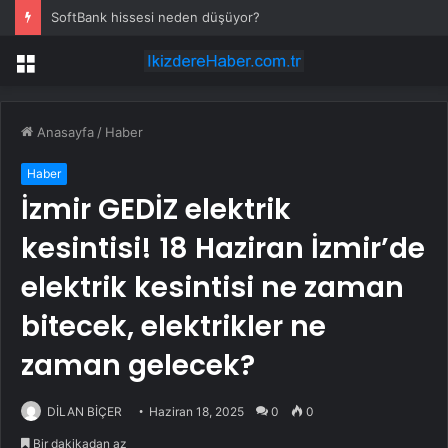
SoftBank hissesi neden düşüyor?
Menü
Anasayfa
/
Haber
Haber
İzmir GEDİZ elektrik
kesintisi! 18 Haziran İzmir’de
elektrik kesintisi ne zaman
bitecek, elektrikler ne
zaman gelecek?
DİLAN BİÇER
Haziran 18, 2025
0
0
Bir dakikadan az