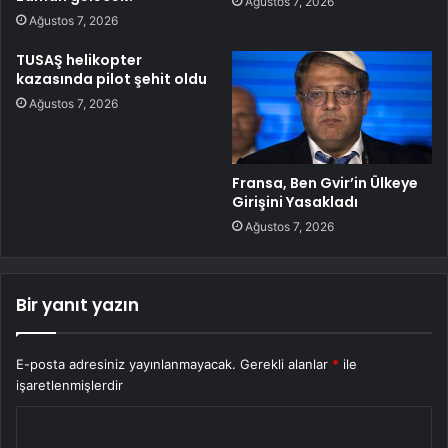
Ağustos 7, 2026
Ağustos 7, 2026
TUSAŞ helikopter
kazasında pilot şehit oldu
Ağustos 7, 2026
Fransa, Ben Gvir’in Ülkeye
Girişini Yasakladı
Ağustos 7, 2026
Bir yanıt yazın
E-posta adresiniz yayınlanmayacak.
Gerekli alanlar
*
ile
işaretlenmişlerdir
Y