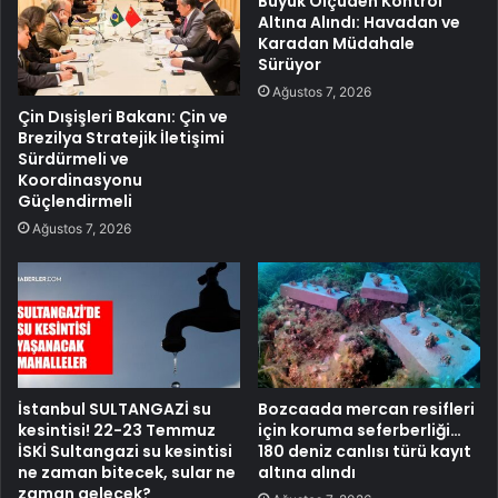
Büyük Ölçüden Kontrol
Altına Alındı: Havadan ve
Karadan Müdahale
Sürüyor
Ağustos 7, 2026
Çin Dışişleri Bakanı: Çin ve
Brezilya Stratejik İletişimi
Sürdürmeli ve
Koordinasyonu
Güçlendirmeli
Ağustos 7, 2026
İstanbul SULTANGAZİ su
Bozcaada mercan resifleri
kesintisi! 22-23 Temmuz
için koruma seferberliği…
İSKİ Sultangazi su kesintisi
180 deniz canlısı türü kayıt
ne zaman bitecek, sular ne
altına alındı
zaman gelecek?