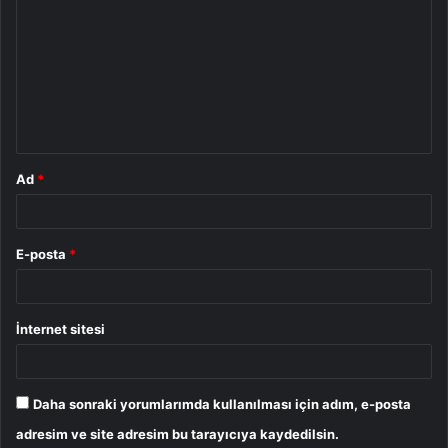
o
r
u
m
*
Ad
*
E-posta
*
İnternet sitesi
Daha sonraki yorumlarımda kullanılması için adım, e-posta
adresim ve site adresim bu tarayıcıya kaydedilsin.