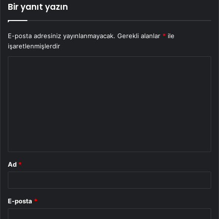
Bir yanıt yazın
E-posta adresiniz yayınlanmayacak.
Gerekli alanlar
*
ile
işaretlenmişlerdir
Y
o
r
u
m
*
Ad
*
E-posta
*