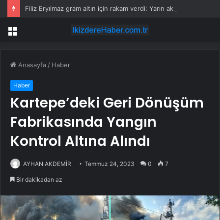
Filiz Eryılmaz gram altın için rakam verdi: Yarın akşama işaret etti
Menü
Anasayfa
/
Haber
Haber
Kartepe’deki Geri Dönüşüm
Fabrikasında Yangın
Kontrol Altına Alındı
AYHAN AKDEMİR
Temmuz 24, 2023
0
7
Bir dakikadan az