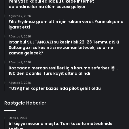
Yeni yasa kabul edildi: Bu ülkede internet
dolandırıcılarına ölüm cezası geliyor
Ağustos 7, 2026
Filiz Eryılmaz gram altın için rakam verdi: Yarın akşama
işaret etti
Ağustos 7, 2026
İstanbul SULTANGAZİ su kesintisi! 22-23 Temmuz İSKİ
Sultangazi su kesintisi ne zaman bitecek, sular ne
zaman gelecek?
Ağustos 7, 2026
Bozcaada mercan resifleri için koruma seferberliği…
180 deniz canlısı türü kayıt altına alındı
Ağustos 7, 2026
TUSAŞ helikopter kazasında pilot şehit oldu
Rastgele Haberler
Ocak 4, 2025
51 kişiye mezar olmuştu: Tam kusurlu müteahhide