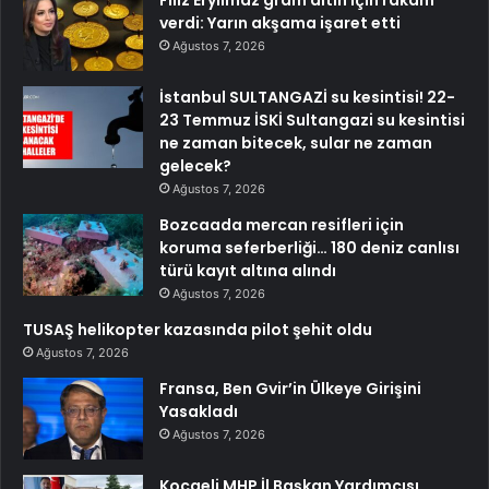
Filiz Eryılmaz gram altın için rakam
verdi: Yarın akşama işaret etti
Ağustos 7, 2026
İstanbul SULTANGAZİ su kesintisi! 22-
23 Temmuz İSKİ Sultangazi su kesintisi
ne zaman bitecek, sular ne zaman
gelecek?
Ağustos 7, 2026
Bozcaada mercan resifleri için
koruma seferberliği… 180 deniz canlısı
türü kayıt altına alındı
Ağustos 7, 2026
TUSAŞ helikopter kazasında pilot şehit oldu
Ağustos 7, 2026
Fransa, Ben Gvir’in Ülkeye Girişini
Yasakladı
Ağustos 7, 2026
Kocaeli MHP İl Başkan Yardımcısı