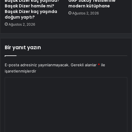
Başak Dizer kaç yaşında?
GAP Sukay Tesislerine
Başak Dizer hamile mi?
modern kütüphane
Başak Dizer kaç yaşında
Ağustos 2, 2026
doğum yaptı?
Ağustos 2, 2026
Bir yanıt yazın
E-posta adresiniz yayınlanmayacak.
Gerekli alanlar
*
ile
işaretlenmişlerdir
Y
o
r
u
m
*