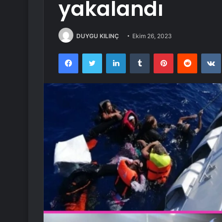
yakalandı
DUYGU KILINÇ
Ekim 26, 2023
Facebook
Twitter
LinkedIn
Tumblr
Pinterest
Reddit