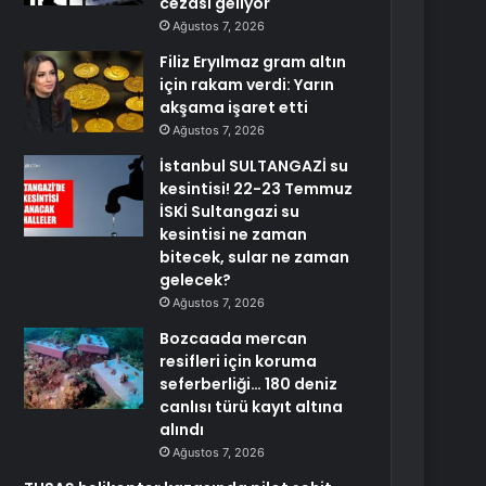
cezası geliyor
Ağustos 7, 2026
Filiz Eryılmaz gram altın
için rakam verdi: Yarın
akşama işaret etti
Ağustos 7, 2026
İstanbul SULTANGAZİ su
kesintisi! 22-23 Temmuz
İSKİ Sultangazi su
kesintisi ne zaman
bitecek, sular ne zaman
gelecek?
Ağustos 7, 2026
Bozcaada mercan
resifleri için koruma
seferberliği… 180 deniz
canlısı türü kayıt altına
alındı
Ağustos 7, 2026