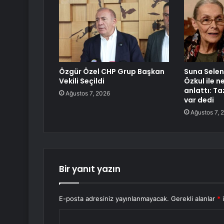
Özgür Özel CHP Grup Başkan
Suna Selen 
Vekili Seçildi
Özkul ile 
anlattı: T
Ağustos 7, 2026
var dedi
Ağustos 7, 
Bir yanıt yazın
E-posta adresiniz yayınlanmayacak.
Gerekli alanlar
*
i
Y