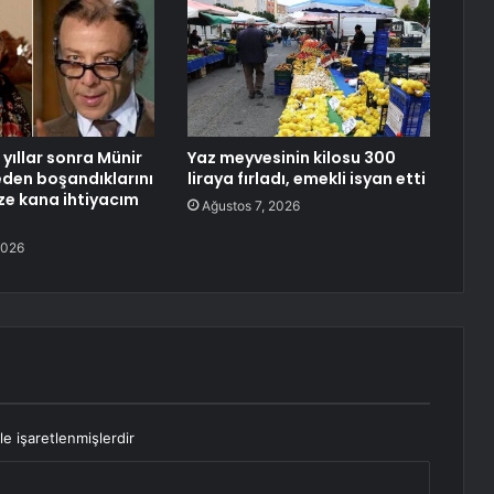
yıllar sonra Münir
Yaz meyvesinin kilosu 300
neden boşandıklarını
liraya fırladı, emekli isyan etti
aze kana ihtiyacım
Ağustos 7, 2026
2026
le işaretlenmişlerdir