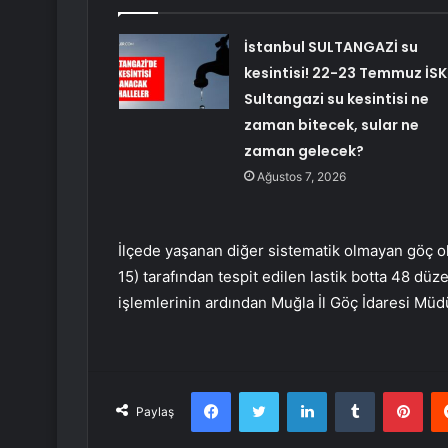
İstanbul SULTANGAZİ su
kesintisi! 22-23 Temmuz İSK
Sultangazi su kesintisi ne
zaman bitecek, sular ne
zaman gelecek?
Ağustos 7, 2026
İlçede yaşanan diğer sistematik olmayan göç o
15) tarafından tespit edilen lastik botta 48 d
işlemlerinin ardından Muğla İl Göç İdaresi Mü
Facebook
Twitter
LinkedIn
Tumblr
Pint
Paylaş