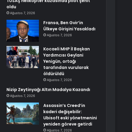
TUSAŞ helikopter kazasında pilot şehit
oldu
Ağustos 7, 2026
Fransa, Ben Gvir’in
Ülkeye Girişini Yasakladı
Ağustos 7, 2026
Kocaeli MHP İl Başkan
Yardımcısı Geylani
Yenigün, ortağı
tarafından vurularak
öldürüldü
Ağustos 7, 2026
Nizip Zeytinyağı Altın Madalya Kazandı
Ağustos 7, 2026
Assassin’s Creed’in
kaderi değişebilir:
Ubisoft eski yönetmenini
yeniden göreve getirdi
Ağustos 7, 2026