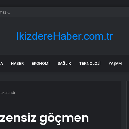
ılmaz gram altın için rakam verdi: Yarın akşama işaret etti
FA
HABER
EKONOMI
SAĞLIK
TEKNOLOJI
YAŞAM
akalandı
üzensiz göçmen