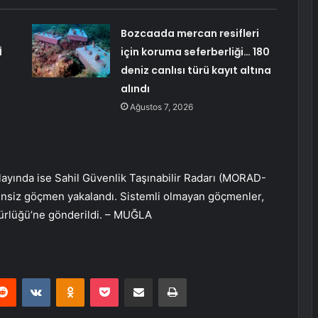
Bozcaada mercan resifleri
İ
için koruma seferberliği… 180
deniz canlısı türü kayıt altına
alındı
Ağustos 7, 2026
layında ise Sahil Güvenlik Taşınabilir Radarı (MORAD-
üzensiz göçmen yakalandı. Sistemli olmayan göçmenler,
dürlüğü’ne gönderildi. – MUĞLA
erest
Reddit
VKontakte
Odnoklassniki
Pocket
E-Posta ile paylaş
Yazdır