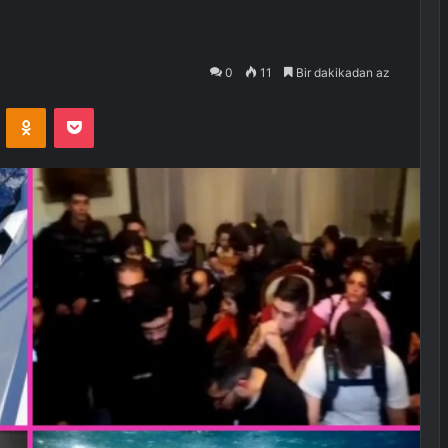
0
11
Bir dakikadan az
VKontakte
Odnoklassniki
Pocket