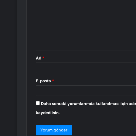
o
r
u
m
*
Ad
*
E-posta
*
Daha sonraki yorumlarımda kullanılması için adı
kaydedilsin.