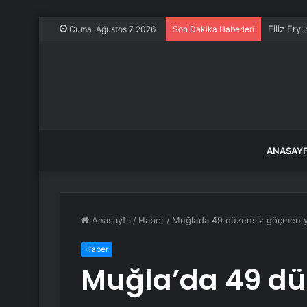
Filiz Ery
Cuma, Ağustos 7 2026
Son Dakika Haberleri
ANASAY
Anasayfa
/
Haber
/
Muğla’da 49 düzensiz göçmen y
Haber
Muğla’da 49 d