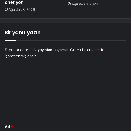
öneriyor
Ağustos 8, 2026
Ağustos 8, 2026
Bir yanıt yazın
E-posta adresiniz yayınlanmayacak.
Gerekli alanlar
*
ile
işaretlenmişlerdir
Y
o
r
u
m
*
Ad
*