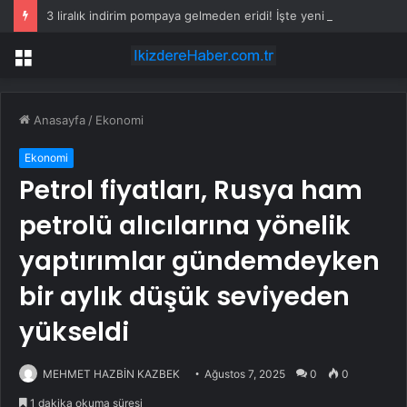
3 liralık indirim pompaya gelmeden eridi! İşte yeni motorin fiyatı
Menü
Anasayfa
/
Ekonomi
Ekonomi
Petrol fiyatları, Rusya ham
petrolü alıcılarına yönelik
yaptırımlar gündemdeyken
bir aylık düşük seviyeden
yükseldi
MEHMET HAZBİN KAZBEK
Ağustos 7, 2025
0
0
1 dakika okuma süresi