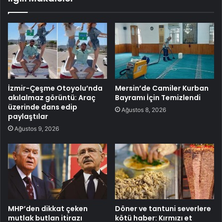
İzmir-Çeşme Otoyolu’nda
Mersin’de Camiler Kurban
akılalmaz görüntü: Araç
Bayramı İçin Temizlendi
üzerinde dans edip
Ağustos 8, 2026
paylaştılar
Ağustos 9, 2026
MHP’den dikkat çeken
Döner ve tantuni severlere
mutlak butlan itirazı
kötü haber: Kırmızı et