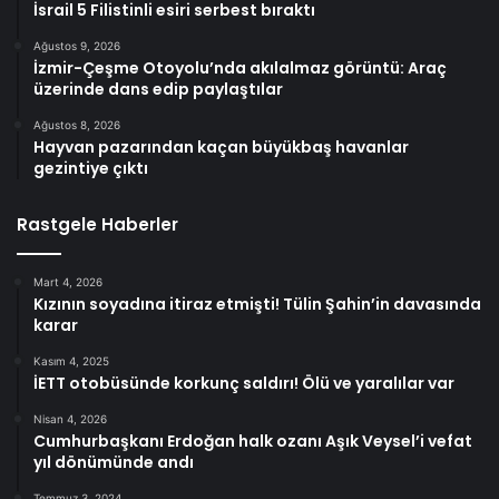
İsrail 5 Filistinli esiri serbest bıraktı
Ağustos 9, 2026
İzmir-Çeşme Otoyolu’nda akılalmaz görüntü: Araç
üzerinde dans edip paylaştılar
Ağustos 8, 2026
Hayvan pazarından kaçan büyükbaş havanlar
gezintiye çıktı
Rastgele Haberler
Mart 4, 2026
Kızının soyadına itiraz etmişti! Tülin Şahin’in davasında
karar
Kasım 4, 2025
İETT otobüsünde korkunç saldırı! Ölü ve yaralılar var
Nisan 4, 2026
Cumhurbaşkanı Erdoğan halk ozanı Aşık Veysel’i vefat
yıl dönümünde andı
Temmuz 3, 2024