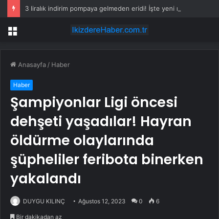
3 liralık indirim pompaya gelmeden eridi! İşte yeni motorin fiyatı
Menü
Anasayfa
/
Haber
Haber
Şampiyonlar Ligi öncesi
dehşeti yaşadılar! Hayran
öldürme olaylarında
şüpheliler feribota binerken
yakalandı
DUYGU KILINÇ
Ağustos 12, 2023
0
6
Bir dakikadan az