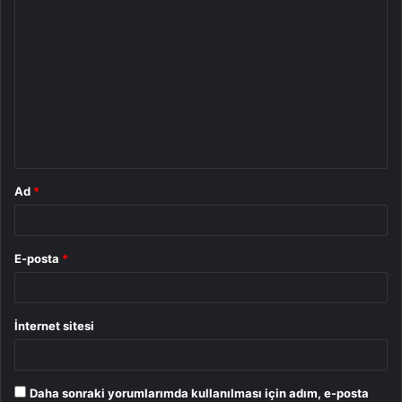
Y
o
r
u
m
*
Ad
*
E-posta
*
İnternet sitesi
Daha sonraki yorumlarımda kullanılması için adım, e-posta