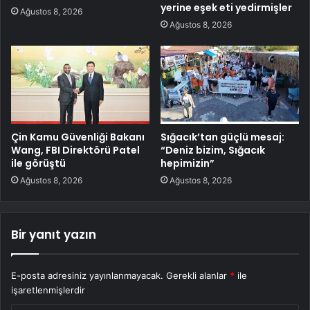
yerine eşek eti yedirmişler
Ağustos 8, 2026
Ağustos 8, 2026
Çin Kamu Güvenliği Bakanı
Sığacık’tan güçlü mesaj:
Wang, FBI Direktörü Patel
“Deniz bizim, Sığacık
ile görüştü
hepimizin”
Ağustos 8, 2026
Ağustos 8, 2026
Bir yanıt yazın
E-posta adresiniz yayınlanmayacak.
Gerekli alanlar
*
ile
işaretlenmişlerdir