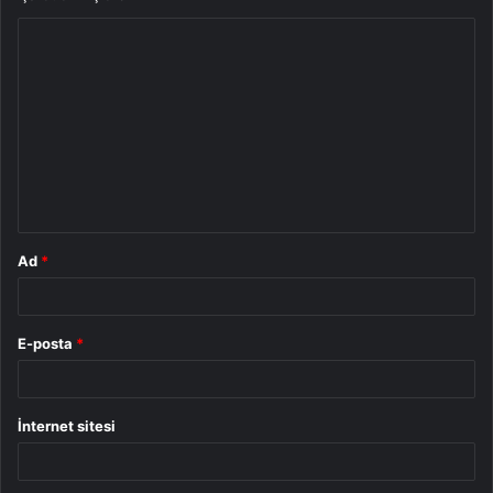
Y
o
r
u
m
*
Ad
*
E-posta
*
İnternet sitesi