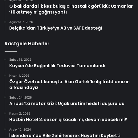
Ağustos 7, 2026
O balıklarda ilk kez bulaşıcı hastalık görüldü: Uzmanlar
‘tüketmeyin’ çağrısı yaptı
Ağustos 7, 2026
Belçika’dan Türkiye’ye AB ve SAFE desteği
Rastgele Haberler
Şubat 15, 2026
Kayseri’de Bağımlılık Tedavisi Tamamlandı
Nisan 1, 2026
Özgür Özel net konuştu: Akın Gürlek’le ilgili iddiamızın
arkasındayız
Şubat 24, 2026
Airbus’ta motor krizi: Uçak üretim hedefi düşürüldü
Kasım 2, 2025
Hazbin Hotel 3. sezon çıkacak mı, devam edecek mi?
Aralık 12, 2024
İskenderun’da Aile Zehirlenerek Hayatını Kaybetti