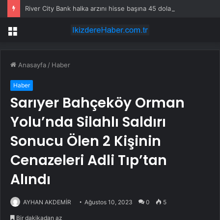
River City Bank halka arzını hisse başına 45 dolardan fiyatladı
Menü
Anasayfa
/
Haber
Haber
Sarıyer Bahçeköy Orman
Yolu’nda Silahlı Saldırı
Sonucu Ölen 2 Kişinin
Cenazeleri Adli Tıp’tan
Alındı
AYHAN AKDEMİR
Ağustos 10, 2023
0
5
Bir dakikadan az