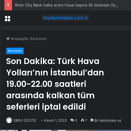
River City Bank halka arzını hisse başına 45 dolardan fiyatladı
Menü
Anasayfa
/
Ekonomi
Ekonomi
Son Dakika: Türk Hava
Yolları’nın İstanbul’dan
19.00-22.00 saatleri
arasında kalkan tüm
seferleri iptal edildi
EBRU DÜZCE
Kasım 1, 2023
0
7
Bir dakikadan az