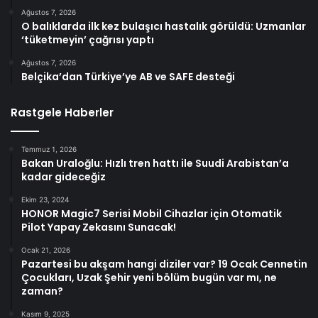
Ağustos 7, 2026
O balıklarda ilk kez bulaşıcı hastalık görüldü: Uzmanlar
‘tüketmeyin’ çağrısı yaptı
Ağustos 7, 2026
Belçika’dan Türkiye’ye AB ve SAFE desteği
Rastgele Haberler
Temmuz 1, 2026
Bakan Uraloğlu: Hızlı tren hattı ile Suudi Arabistan’a
kadar gideceğiz
Ekim 23, 2024
HONOR Magic7 Serisi Mobil Cihazlar için Otomatik
Pilot Yapay Zekasını Sunacak!
Ocak 21, 2026
Pazartesi bu akşam hangi diziler var? 19 Ocak Cennetin
Çocukları, Uzak Şehir yeni bölüm bugün var mı, ne
zaman?
Kasım 9, 2025