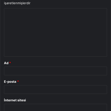
işaretlenmişlerdir
Y
o
r
u
m
*
Ad
*
E-posta
*
İnternet sitesi