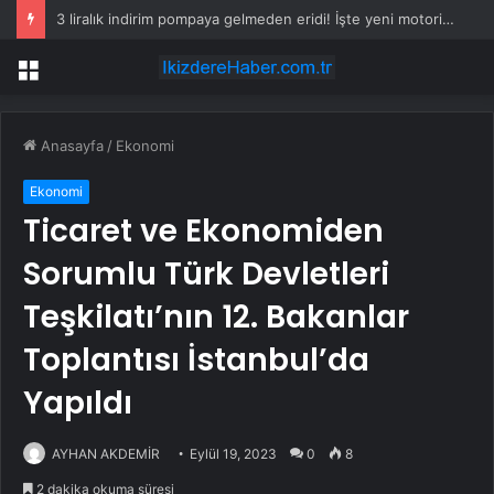
3 liralık indirim pompaya gelmeden eridi! İşte yeni motorin fiyatı
Menü
Anasayfa
/
Ekonomi
Ekonomi
Ticaret ve Ekonomiden
Sorumlu Türk Devletleri
Teşkilatı’nın 12. Bakanlar
Toplantısı İstanbul’da
Yapıldı
AYHAN AKDEMİR
Eylül 19, 2023
0
8
2 dakika okuma süresi