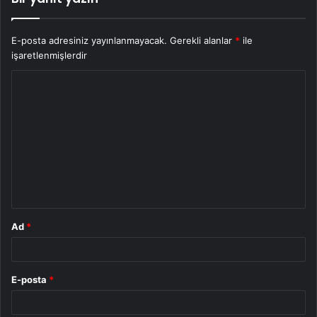
E-posta adresiniz yayınlanmayacak.
Gerekli alanlar
*
ile
işaretlenmişlerdir
Y
o
r
u
m
*
Ad
*
E-posta
*