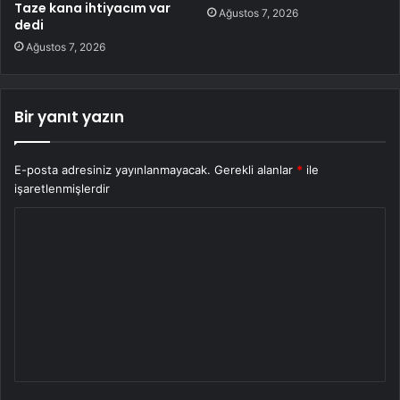
Taze kana ihtiyacım var
Ağustos 7, 2026
dedi
Ağustos 7, 2026
Bir yanıt yazın
E-posta adresiniz yayınlanmayacak.
Gerekli alanlar
*
ile
işaretlenmişlerdir
Y
o
r
u
m
*