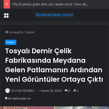
Filiz Eryılmaz gram altın için rakam verdi: Yarın akşama işaret etti
Menü
Anasayfa
/
Haber
Haber
Tosyalı Demir Çelik
Fabrikasında Meydana
Gelen Patlamanın Ardından
Yeni Görüntüler Ortaya Çıktı
DUYGU SEVİMLİ
Kasım 16, 2023
0
2
Bir dakikadan az