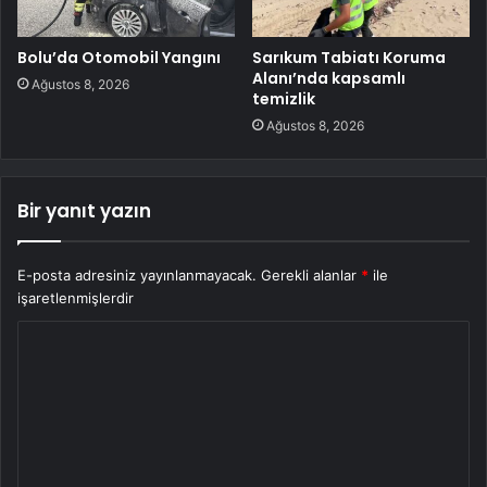
Bolu’da Otomobil Yangını
Sarıkum Tabiatı Koruma
Alanı’nda kapsamlı
Ağustos 8, 2026
temizlik
Ağustos 8, 2026
Bir yanıt yazın
E-posta adresiniz yayınlanmayacak.
Gerekli alanlar
*
ile
işaretlenmişlerdir
Y
o
r
u
m