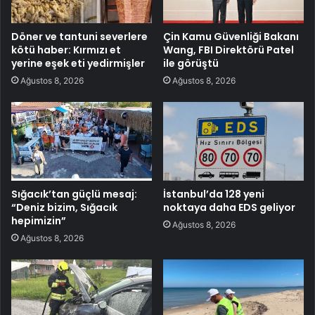
Döner ve tantuni severlere
Çin Kamu Güvenliği Bakanı
kötü haber: Kırmızı et
Wang, FBI Direktörü Patel
yerine eşek eti yedirmişler
ile görüştü
Ağustos 8, 2026
Ağustos 8, 2026
Sığacık’tan güçlü mesaj:
İstanbul’da 128 yeni
“Deniz bizim, Sığacık
noktaya daha EDS geliyor
hepimizin”
Ağustos 8, 2026
Ağustos 8, 2026