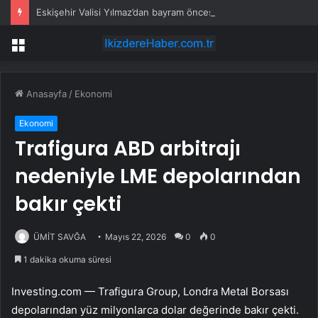
Eskişehir Valisi Yılmaz’dan bayram öncesi yola çıkacaklara uyarı
Menü
Anasayfa
/
Ekonomi
Ekonomi
Trafigura ABD arbitrajı
nedeniyle LME depolarından
bakır çekti
ÜMİT SAVĞA
Mayıs 22, 2026
0
0
1 dakika okuma süresi
Investing.com — Trafigura Group, Londra Metal Borsası
depolarından yüz milyonlarca dolar değerinde bakır çekti.