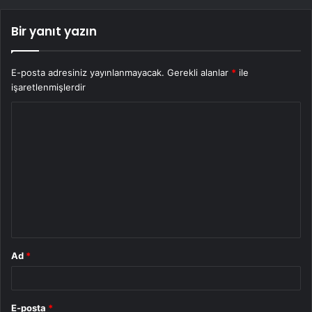
Bir yanıt yazın
E-posta adresiniz yayınlanmayacak.
Gerekli alanlar
*
ile
işaretlenmişlerdir
Y
o
r
u
m
*
Ad
*
E-posta
*