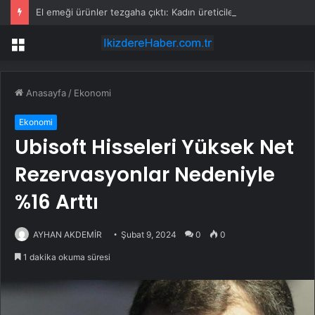
El emeği ürünler tezgaha çıktı: Kadın üreticiler aile ekonomisine katkı sağlıyor
Menü
Anasayfa
/
Ekonomi
Ekonomi
Ubisoft Hisseleri Yüksek Net
Rezervasyonlar Nedeniyle
%16 Arttı
AYHAN AKDEMİR
Şubat 9, 2024
0
0
1 dakika okuma süresi