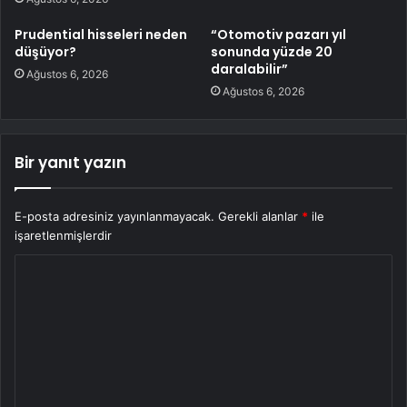
Prudential hisseleri neden
“Otomotiv pazarı yıl
düşüyor?
sonunda yüzde 20
daralabilir”
Ağustos 6, 2026
Ağustos 6, 2026
Bir yanıt yazın
E-posta adresiniz yayınlanmayacak.
Gerekli alanlar
*
ile
işaretlenmişlerdir
Y
o
r
u
m
*