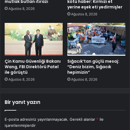
mutlak butlan itirazı
kötü haber: Kırmızı et
yerine eşek eti yedirmişler
Ağustos 8, 2026
Ağustos 8, 2026
Çin Kamu Güvenliği Bakanı
Sığacık’tan güçlü mesaj:
Wang, FBI Direktörü Patel
“Deniz bizim, Sığacık
ile görüştü
hepimizin”
Ağustos 8, 2026
Ağustos 8, 2026
Bir yanıt yazın
E-posta adresiniz yayınlanmayacak.
Gerekli alanlar
*
ile
işaretlenmişlerdir