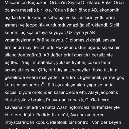
Macaristan Başbakanı Orban’ın Siyasi Direktörü Balzs Orbn
da aynı mesajla birlikte, “Onun liderliğinde AB, ekonomik
açıdan kendi kendini sabotaja ve kurumların yetkilerini
aşması ve jeopolitik vurdumduymazlığa sürüklendi. Sicili
kendini açıkça ortaya koyuyor. Ukrayna’yı AB
vatandaşlarının önüne koydu. Diplomasiyi değil, savaşı
tırmandırmayı tercih etti. Hukukun üstünlüğünü siyasi bir
silaha dönüştürdü. AB değerlerini abartılı liberalizmle
eşitledi. Yeşil mutabakat, yüksek fiyatlar, çöken tarım,
sanayisizleşme. Çiftçileri dışladı, sanayileri boşalttı, kıta
genelinde enerji maliyetlerini artırdı. Egemenlik yerine göç
kotasını savundu. Örtülü aşı anlaşmaları yaptı ve hatta,
kocası biyoteknolojiden kazanç elde etti. AB’yi jeopolitik
olarak yalnız bıraktı, Rusya’dan kopardı, Çin’le ticaret
savaşına kilitledi ve hatta Washington’daki müttefikleriyle
bile ters düştü. Bu liderlik değil, Avrupa’nın gerçek
ihtiyaçlarından kopuk, ideolojik bir kontrol. Von der Leyen