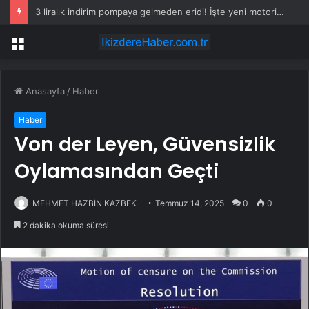
İsrail 5 Filistinli esiri serbest bıraktı
Menü
Anasayfa
/
Haber
Haber
Von der Leyen, Güvensizlik
Oylamasından Geçti
MEHMET HAZBİN KAZBEK
Temmuz 14, 2025
0
0
2 dakika okuma süresi