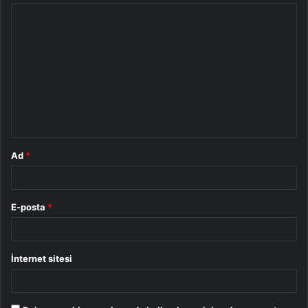
Y
o
r
u
m
*
Ad
*
E-posta
*
İnternet sitesi