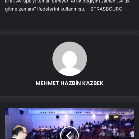
artık Avrupa’yı temsil etmiyor. Artık değişim zamanı. Artık
gitme zamanı” ifadelerini kullanmıştı. – STRASBOURG
MEHMET HAZBİN KAZBEK