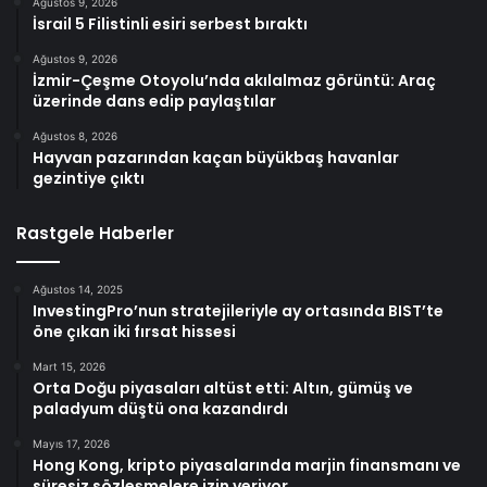
Ağustos 9, 2026
İsrail 5 Filistinli esiri serbest bıraktı
Ağustos 9, 2026
İzmir-Çeşme Otoyolu’nda akılalmaz görüntü: Araç
üzerinde dans edip paylaştılar
Ağustos 8, 2026
Hayvan pazarından kaçan büyükbaş havanlar
gezintiye çıktı
Rastgele Haberler
Ağustos 14, 2025
InvestingPro’nun stratejileriyle ay ortasında BIST’te
öne çıkan iki fırsat hissesi
Mart 15, 2026
Orta Doğu piyasaları altüst etti: Altın, gümüş ve
paladyum düştü ona kazandırdı
Mayıs 17, 2026
Hong Kong, kripto piyasalarında marjin finansmanı ve
süresiz sözleşmelere izin veriyor