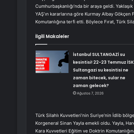
Cumhurbaşkanlığı’nda bir araya geldi. Yaklaşık 
YAŞ’ın kararlarına göre Kurmay Albay Gökçen Fı
Komutanlığına terfi etti. Böylece Fırat, Türk Sila
İlgili Makaleler
İstanbul SULTANGAZİ su
kesintisi! 22-23 Temmuz İSK
Sultangazi su kesintisi ne
zaman bitecek, sular ne
zaman gelecek?
Ağustos 7, 2026
Türk Silahlı Kuvvetleri’nin Suriye’nin İdlib bö
Korgeneral Sinan Yayla emekli oldu. Yayla, Har
Kara Kuvvetleri Eğitim ve Doktrin Komutanlığın