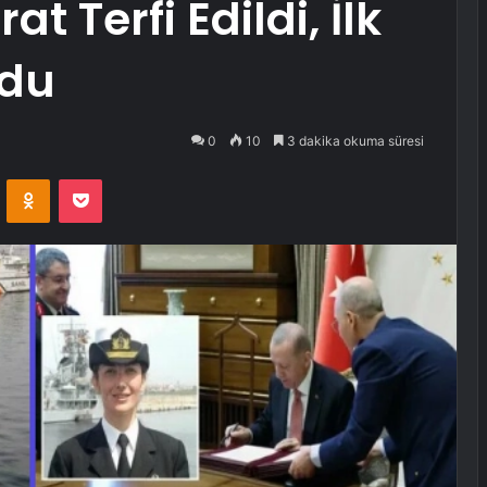
t Terfi Edildi, İlk
ldu
0
10
3 dakika okuma süresi
VKontakte
Odnoklassniki
Pocket