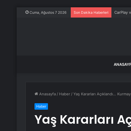
CarPlay 
Cuma, Ağustos 7 2026
Son Dakika Haberleri
ANASAY
Anasayfa
/
Haber
/
Yaş Kararları Açıklandı… Kurmay 
Haber
Yaş Kararları 