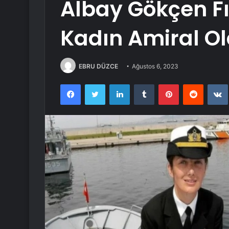
Albay Gökçen Fıra
Kadın Amiral O
EBRU DÜZCE
Ağustos 6, 2023
Facebook
Twitter
LinkedIn
Tumblr
Pinterest
Reddit