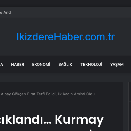
ve Android Auto Yenilendi: WhatsApp Durumlarında Müzik Paylaşma ve Di
FA
HABER
EKONOMI
SAĞLIK
TEKNOLOJI
YAŞAM
Albay Gökçen Fırat Terfi Edildi, İlk Kadın Amiral Oldu
Açıklandı… Kurmay