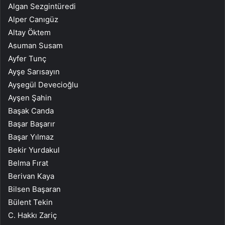
Algan Sezgintüredi
Alper Canıgüz
Altay Öktem
Asuman Susam
Ayfer Tunç
Ayşe Sarısayın
Ayşegül Devecioğlu
Ayşen Şahin
Başak Canda
Başar Başarır
Başar Yılmaz
Bekir Yurdakul
Belma Fırat
Berivan Kaya
Bilsen Başaran
Bülent Tekin
C. Hakkı Zariç