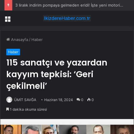
3 liralık indirim pompaya gelmeden eridi! İşte yeni motorin fiyatı
Menü
Anasayfa
/
Haber
Haber
115 sanatçı ve yazardan
kayyım tepkisi: ‘Geri
çekilmeli’
ÜMİT SAVĞA
Haziran 18, 2024
0
0
1 dakika okuma süresi