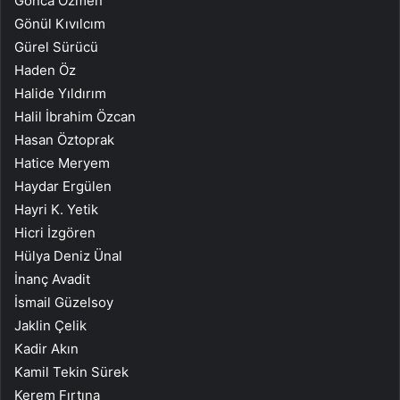
Gonca Özmen
Gönül Kıvılcım
Gürel Sürücü
Haden Öz
Halide Yıldırım
Halil İbrahim Özcan
Hasan Öztoprak
Hatice Meryem
Haydar Ergülen
Hayri K. Yetik
Hicri İzgören
Hülya Deniz Ünal
İnanç Avadit
İsmail Güzelsoy
Jaklin Çelik
Kadir Akın
Kamil Tekin Sürek
Kerem Fırtına