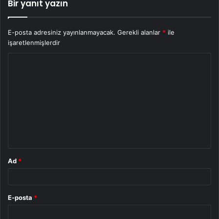
Bir yanıt yazın
E-posta adresiniz yayınlanmayacak.
Gerekli alanlar
*
ile
işaretlenmişlerdir
Y
o
r
u
m
*
Ad
*
E-posta
*