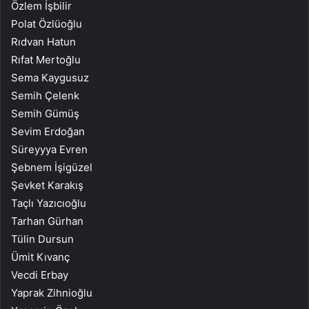
Özlem İşbilir
Polat Özlüoğlu
Rıdvan Hatun
Rıfat Mertoğlu
Sema Kaygusuz
Semih Çelenk
Semih Gümüş
Sevim Erdoğan
Süreyyya Evren
Şebnem İşigüzel
Şevket Karakış
Taçlı Yazıcıoğlu
Tarhan Gürhan
Tülin Dursun
Ümit Kıvanç
Vecdi Erbay
Yaprak Zihnioğlu