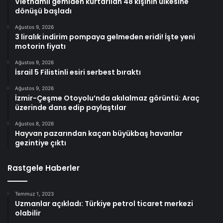
Vietnamlı gemiden kurtarılan 48 kişinin ülkesine
dönüşü başladı
Ağustos 9, 2026
3 liralık indirim pompaya gelmeden eridi! İşte yeni
motorin fiyatı
Ağustos 9, 2026
İsrail 5 Filistinli esiri serbest bıraktı
Ağustos 9, 2026
İzmir-Çeşme Otoyolu’nda akılalmaz görüntü: Araç
üzerinde dans edip paylaştılar
Ağustos 8, 2026
Hayvan pazarından kaçan büyükbaş havanlar
gezintiye çıktı
Rastgele Haberler
Temmuz 1, 2023
Uzmanlar açıkladı: Türkiye petrol ticaret merkezi
olabilir