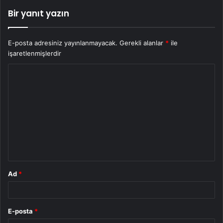
Bir yanıt yazın
E-posta adresiniz yayınlanmayacak.
Gerekli alanlar
*
ile
işaretlenmişlerdir
Y
o
r
u
m
*
Ad
*
E-posta
*