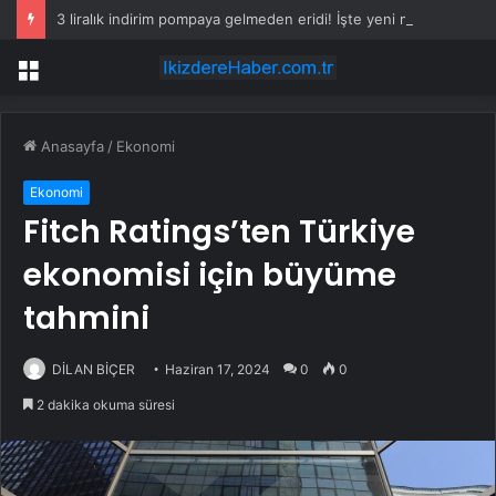
3 liralık indirim pompaya gelmeden eridi! İşte yeni motorin fiyatı
Menü
Anasayfa
/
Ekonomi
Ekonomi
Fitch Ratings’ten Türkiye
ekonomisi için büyüme
tahmini
DİLAN BİÇER
Haziran 17, 2024
0
0
2 dakika okuma süresi