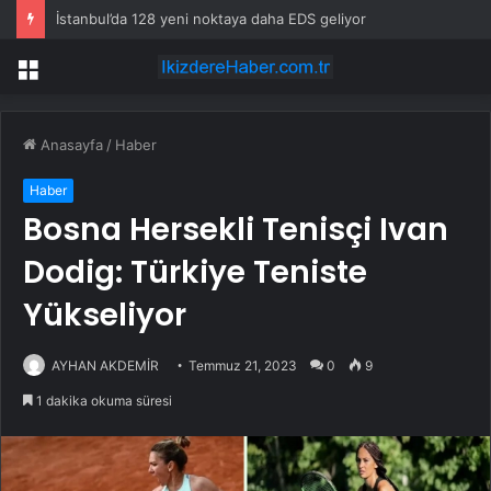
İstanbul’da 128 yeni noktaya daha EDS geliyor
Menü
Anasayfa
/
Haber
Haber
Bosna Hersekli Tenisçi Ivan
Dodig: Türkiye Teniste
Yükseliyor
AYHAN AKDEMİR
Temmuz 21, 2023
0
9
1 dakika okuma süresi