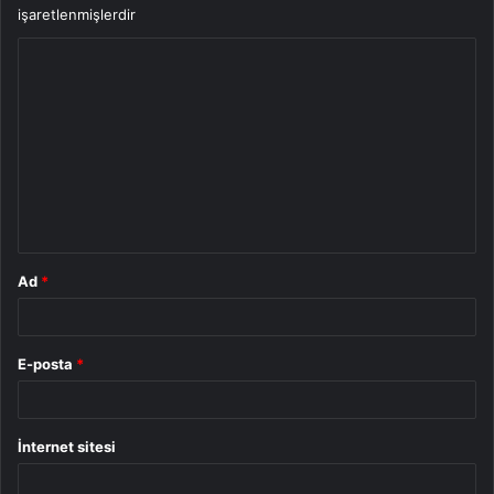
işaretlenmişlerdir
Y
o
r
u
m
*
Ad
*
E-posta
*
İnternet sitesi