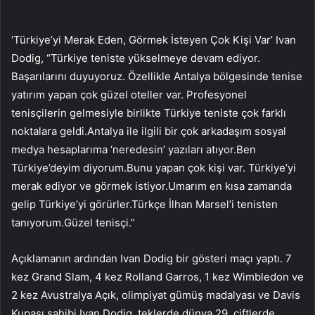
‘Türkiye’yi Merak Eden, Görmek İsteyen Çok Kişi Var’ Ivan
Dodig, “Türkiye teniste yükselmeye devam ediyor.
Başarılarını duyuyoruz. Özellikle Antalya bölgesinde tenise
yatırım yapan çok güzel oteller var. Profesyonel
tenisçilerin gelmesiyle birlikte Türkiye teniste çok farklı
noktalara geldi.Antalya ile ilgili bir çok arkadaşım sosyal
medya hesaplarıma ‘neredesin’ yazıları atıyor.Ben
Türkiye’deyim diyorum.Bunu yapan çok kişi var. Türkiye’yi
merak ediyor ve görmek istiyor.Umarım en kısa zamanda
gelip Türkiye’yi görürler.Türkçe İlhan Marsel’i tenisten
tanıyorum.Güzel tenisçi.”
Açıklamanın ardından Ivan Dodig bir gösteri maçı yaptı. 7
kez Grand Slam, 4 kez Rolland Garros, 1 kez Wimbledon ve
2 kez Avustralya Açık, olimpiyat gümüş madalyası ve Davis
Kupası sahibi Ivan Dodig, teklerde dünya 29, çiftlerde