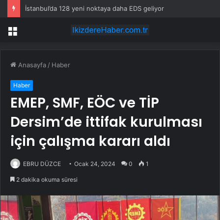
İstanbul’da 128 yeni noktaya daha EDS geliyor
Menü
Anasayfa
/
Haber
Haber
EMEP, SMF, EÖC ve TİP
Dersim’de ittifak kurulması
için çalışma kararı aldı
EBRU DÜZCE
Ocak 24, 2024
0
1
2 dakika okuma süresi