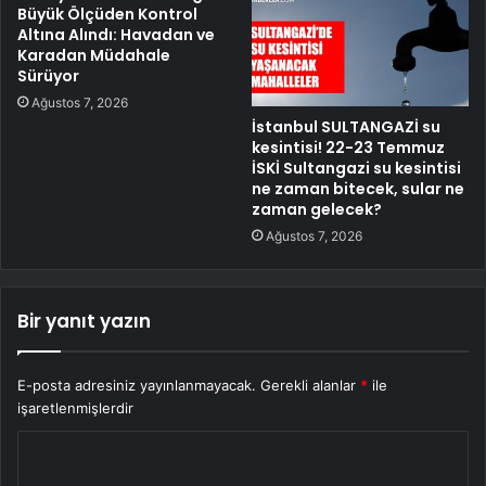
Büyük Ölçüden Kontrol
Altına Alındı: Havadan ve
Karadan Müdahale
Sürüyor
Ağustos 7, 2026
İstanbul SULTANGAZİ su
kesintisi! 22-23 Temmuz
İSKİ Sultangazi su kesintisi
ne zaman bitecek, sular ne
zaman gelecek?
Ağustos 7, 2026
Bir yanıt yazın
E-posta adresiniz yayınlanmayacak.
Gerekli alanlar
*
ile
işaretlenmişlerdir
Y
o