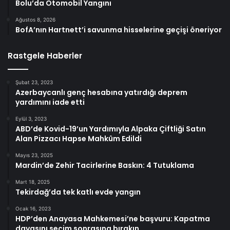
Bolu’da Otomobil Yangını
Ağustos 8, 2026
BofA’nın Hartnett’i savunma hisselerine geçişi öneriyor
Rastgele Haberler
Şubat 23, 2023
Azerbaycanlı genç hesabına yatırdığı deprem
yardımını iade etti
Eylül 3, 2023
ABD’de Kovid-19’un Yardımıyla Alpaka Çiftliği Satın
Alan Pizzacı Hapse Mahkûm Edildi
Mayıs 23, 2025
Mardin’de Zehir Tacirlerine Baskın: 4 Tutuklama
Mart 18, 2025
Tekirdağ’da tek katlı evde yangın
Ocak 16, 2023
HDP’den Anayasa Mahkemesi’ne başvuru: Kapatma
davasını seçim sonrasına bırakın