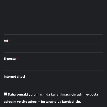
r
u
m
*
Ad
*
E-posta
*
İnternet sitesi
Daha sonraki yorumlarımda kullanılması için adım, e-posta
adresim ve site adresim bu tarayıcıya kaydedilsin.