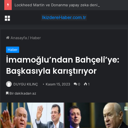
Lockheed Martin ve Donanma yapay zeka denizaltı tespit sistemini test etti
Menü
Anasayfa
/
Haber
Haber
İmamoğlu’ndan Bahçeli’ye:
Başkasıyla karıştırıyor
DUYGU KILINÇ
Kasım 15, 2023
0
1
Bir dakikadan az