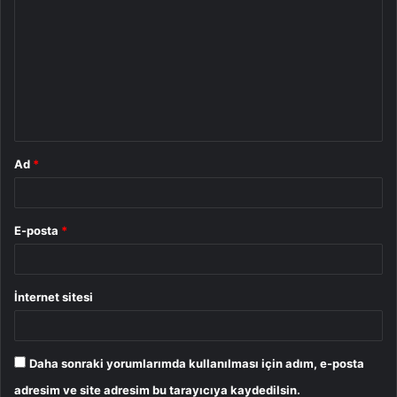
o
r
u
m
*
Ad
*
E-posta
*
İnternet sitesi
Daha sonraki yorumlarımda kullanılması için adım, e-posta
adresim ve site adresim bu tarayıcıya kaydedilsin.