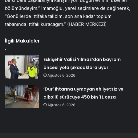
belki beni başkalarıyla karıştırıyor. Bugün evimin Esenler
bölümündeyim.” İmamoğlu, yerel seçimlere de değinerek,
“Gönüllerde ittifaka talibim, son ana kadar toplum
tabanında ittifak kuracağım.” (HABER MERKEZİ)
İlgili Makaleler
Eskişehir Valisi Yılmaz’dan bayram
öncesi yola çıkacaklara uyarı
Ağustos 6, 2026
‘Dur’ ihtarına uymayan ehliyetsiz ve
alkollü sürücüye 450 bin TL ceza
Ağustos 6, 2026