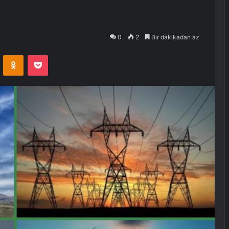
0
2
Bir dakikadan az
VKontakte
Odnoklassniki
Pocket