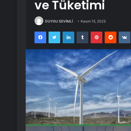
ve Tüketimi
DUYGU SEVİMLİ
Kasım 15, 2023
Facebook
Twitter
LinkedIn
Tumblr
Pinterest
Reddit