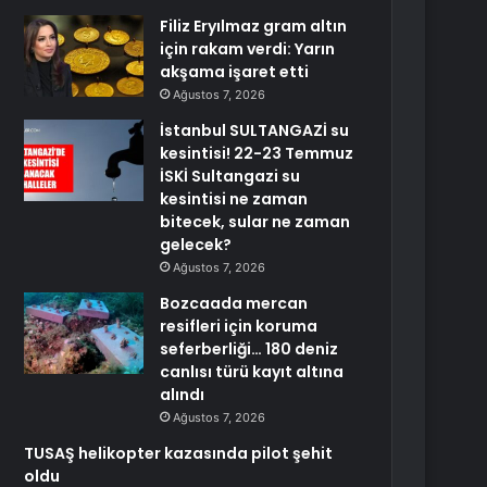
Filiz Eryılmaz gram altın
için rakam verdi: Yarın
akşama işaret etti
Ağustos 7, 2026
İstanbul SULTANGAZİ su
kesintisi! 22-23 Temmuz
İSKİ Sultangazi su
kesintisi ne zaman
bitecek, sular ne zaman
gelecek?
Ağustos 7, 2026
Bozcaada mercan
resifleri için koruma
seferberliği… 180 deniz
canlısı türü kayıt altına
alındı
Ağustos 7, 2026
TUSAŞ helikopter kazasında pilot şehit
oldu