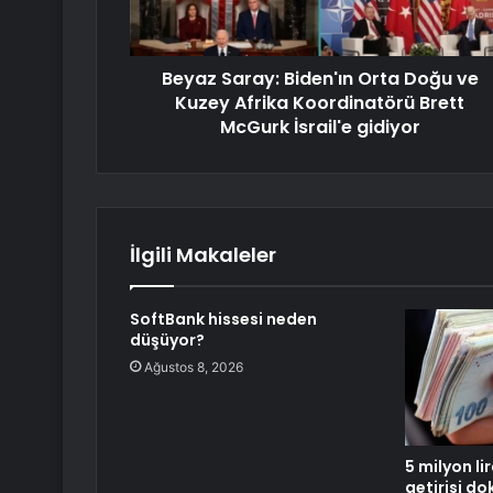
Beyaz Saray: Biden'ın Orta Doğu ve
Kuzey Afrika Koordinatörü Brett
McGurk İsrail'e gidiyor
İlgili Makaleler
SoftBank hissesi neden
düşüyor?
Ağustos 8, 2026
5 milyon li
getirisi d