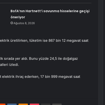
BofA’nın Hartnett’i savunma hisselerine geçişi
öneriyor
Ağustos 8, 2026
trik üretilirken, tüketim ise 867 bin 12 megavat saat
ilk sırada yer aldı. Bunu yüzde 24,5 ile doğalgaz
lleri izledi.
 elektrik ihraç ederken, 17 bin 999 megavat saat
erest
Reddit
VKontakte
Odnoklassniki
Pocket
E-Posta ile paylaş
Yazdır