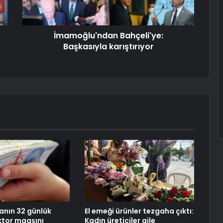
İmamoğlu'ndan Bahçeli'ye:
Başkasıyla karıştırıyor
ranın 32 günlük
El emeği ürünler tezgaha çıktı:
oktor maaşını
Kadın üreticiler aile