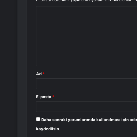
Y
o
r
u
m
*
Ad
*
E-posta
*
Daha sonraki yorumlarımda kullanılması için adı
kaydedilsin.