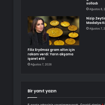
solladı
Ağustos 8, 
Nizip Zeyti
Madalya K
Ağustos 7, 
Filiz Eryılmaz gram altın için
rakam verdi: Yarın akşama
işaret etti
Ağustos 7, 2026
Bir yanıt yazın
E-posta adresiniz yayınlanmayacak.
Gerekli alanlar
*
i