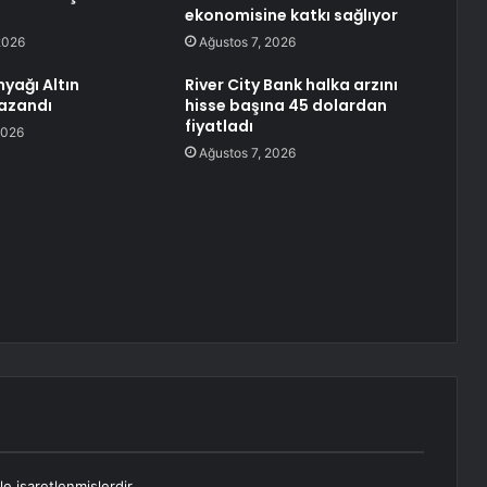
ekonomisine katkı sağlıyor
2026
Ağustos 7, 2026
nyağı Altın
River City Bank halka arzını
azandı
hisse başına 45 dolardan
fiyatladı
2026
Ağustos 7, 2026
le işaretlenmişlerdir