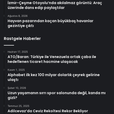
İzmir-Çeşme Otoyolu’nda akılalmaz görüntü: Araç
üzerinde dans edip paylaştılar
Ağustos 8, 2026
Hayvan pazarından kaçan büyükbaş havanlar
gezintiye çıktı
Rastgele Haberler
Haziran 17, 2025
ATO/Baran: Türkiye ile Venezuela ortak çaba ile
hedeflenen ticaret hacmine ulaşacak
Kasım 1, 2025
Alphabet ilk kez 100 milyar dolarlık çeyrek gelirine
ulaştı
Şubat 10, 2026
Uzun yaşamanın sırrı spor salonunda değil, kanda mı
gizli?
Temmuz 25, 2025
Adilcevaz’da Ceviz Rekoltesi Rekor Bekliyor