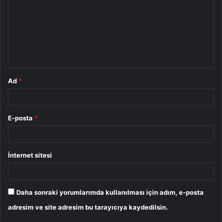
r
u
m
*
Ad
*
E-posta
*
İnternet sitesi
Daha sonraki yorumlarımda kullanılması için adım, e-posta
adresim ve site adresim bu tarayıcıya kaydedilsin.