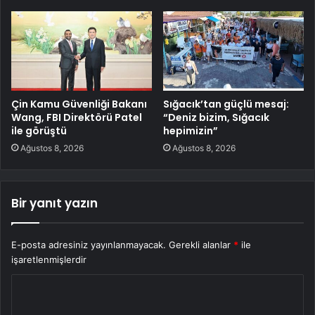
Çin Kamu Güvenliği Bakanı
Sığacık’tan güçlü mesaj:
Wang, FBI Direktörü Patel
“Deniz bizim, Sığacık
ile görüştü
hepimizin”
Ağustos 8, 2026
Ağustos 8, 2026
Bir yanıt yazın
E-posta adresiniz yayınlanmayacak.
Gerekli alanlar
*
ile
işaretlenmişlerdir
Y
o