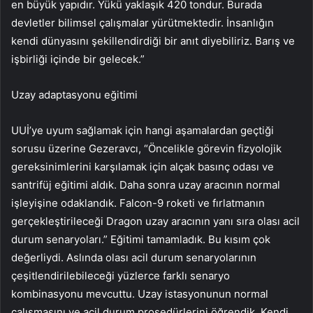
en büyük yapıdır. Yükü yaklaşık 420 tondur. Burada
devletler bilimsel çalışmalar yürütmektedir. İnsanlığın
kendi dünyasını şekillendirdiği bir anıt diyebiliriz. Barış ve
işbirliği içinde bir gelecek.”
Uzay adaptasyonu eğitimi
UUİ’ye uyum sağlamak için hangi aşamalardan geçtiği
sorusu üzerine Gezeravcı, “Öncelikle görevin fizyolojik
gereksinimlerini karşılamak için alçak basınç odası ve
santrifüj eğitimi aldık. Daha sonra uzay aracının normal
işleyişine odaklandık. Falcon-9 roketi ve fırlatmanın
gerçekleştirileceği Dragon uzay aracının yanı sıra olası acil
durum senaryoları.” Eğitimi tamamladık. Bu kısım çok
değerliydi. Aslında olası acil durum senaryolarının
çeşitlendirilebileceği yüzlerce farklı senaryo
kombinasyonu mevcuttu. Uzay istasyonunun normal
çalışmasını ve acil durum prosedürlerini öğrendik. Kendi