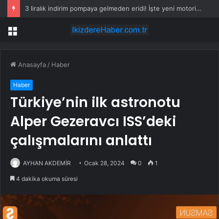
3 liralık indirim pompaya gelmeden eridi! İşte yeni motorin fiyatı
Menü
Anasayfa
/
Haber
Haber
Türkiye’nin ilk astronotu
Alper Gezeravcı ISS’deki
çalışmalarını anlattı
AYHAN AKDEMİR
Ocak 28, 2024
0
1
4 dakika okuma süresi